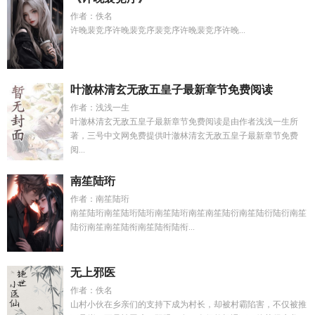
作者：佚名
许晚裴竞序许晚裴竞序裴竞序许晚裴竞序许晚...
叶澈林清玄无敌五皇子最新章节免费阅读
作者：浅浅一生
叶澈林清玄无敌五皇子最新章节免费阅读是由作者浅浅一生所
著，三号中文网免费提供叶澈林清玄无敌五皇子最新章节免费
阅...
南笙陆珩
作者：南笙陆珩
南笙陆珩南笙陆珩陆珩南笙陆珩南笙南笙陆衍南笙陆衍陆衍南笙
陆衍南笙南笙陆衔南笙陆衔陆衔...
无上邪医
作者：佚名
山村小伙在乡亲们的支持下成为村长，却被村霸陷害，不仅被推