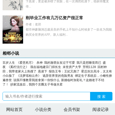
下悬崖，更是被弄瞎了双眼，在一次偶然机遇下，他获得魔龙
传...
刚毕业工作有几万亿资产很正常
作者：老邪
都市神豪脑洞总裁吴良的手机上不知什么时候多了一款名为我能
购买全世界的APP。新人福利...
相邻小说
百岁人生
《爱意耗尽》
杀神
我的激萌女友过于可爱
我只是想睡觉而已
盛
夜
《奚柠沈行之》
我在福地建宗门得长生
末世房产大亨
芳明1128
回村种
田，我带老家火上热搜了
悬崖下
报告王爷：王妃又跑了
霍总别太高冷，太太有
小白脸了
《沈梦瑶柏云舟》
诡异世界里的危险男友
绑定生子系统后，小雌性撩
遍兽世
说我不懂教育我崽拿第一你惊什么
新婚临时加彩礼？这婚老子不结
了！
抄家流放后，我拐个京圈太子爷做夫君
搜 索
网站首页
小说分类
会员书架
阅读记录