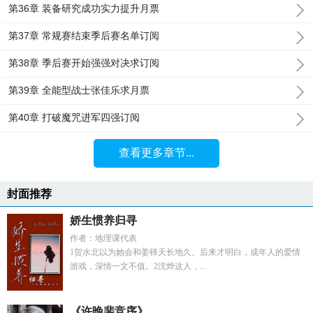
第36章 装备研究成功实力提升月票
第37章 常规赛结束季后赛名单订阅
第38章 季后赛开始强强对决求订阅
第39章 全能型战士张佳乐求月票
第40章 打破魔咒进军四强订阅
查看更多章节...
封面推荐
娇生惯养归寻
作者：地理课代表
1贺水北以为她会和姜铎天长地久。后来才明白，成年人的爱情
游戏，深情一文不值。2沈烨这人，...
《许晚裴竞序》