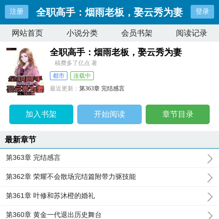
全职高手：烟雨老板，娶云秀为妻
注册
登录
网站首页
小说分类
会员书架
阅读记录
全职高手：烟雨老板，娶云秀为妻
稿费多了亿点 著
都市
连载中
最近更新：
第363章 完结感言
更新时间：
2024-12-02 18:39:11
加入书架
开始阅读
章节目录
最新章节
第363章 完结感言
第362章 荣耀不会散场完结篇附带力驱技能
第361章 叶修和苏沐橙的婚礼
第360章 黄金一代退出历史舞台