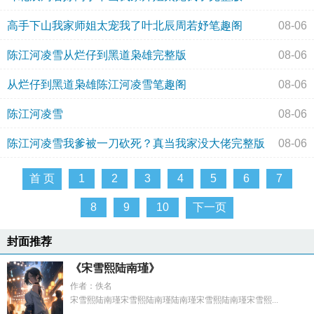
高手下山我家师姐太宠我了叶北辰周若妤笔趣阁
08-06
陈江河凌雪从烂仔到黑道枭雄完整版
08-06
从烂仔到黑道枭雄陈江河凌雪笔趣阁
08-06
陈江河凌雪
08-06
陈江河凌雪我爹被一刀砍死？真当我家没大佬完整版
08-06
首 页
1
2
3
4
5
6
7
8
9
10
下一页
封面推荐
《宋雪熙陆南瑾》
作者：佚名
宋雪熙陆南瑾宋雪熙陆南瑾陆南瑾宋雪熙陆南瑾宋雪熙...