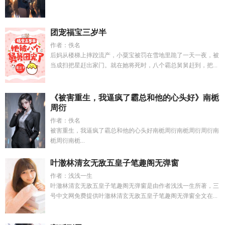
团宠福宝三岁半
作者：佚名
后妈从楼梯上摔跤流产，小粟宝被罚在雪地里跪了一天一夜，被
当成扫把星赶出家门。就在她将死时，八个霸总舅舅赶到，把...
《被害重生，我逼疯了霸总和他的心头好》南栀
周衍
作者：佚名
被害重生，我逼疯了霸总和他的心头好南栀周衍南栀周衍周衍南
栀周衍南栀...
叶澈林清玄无敌五皇子笔趣阁无弹窗
作者：浅浅一生
叶澈林清玄无敌五皇子笔趣阁无弹窗是由作者浅浅一生所著，三
号中文网免费提供叶澈林清玄无敌五皇子笔趣阁无弹窗全文在...