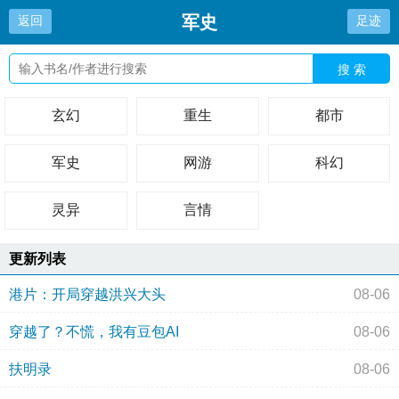
军史
返回
足迹
搜 索
玄幻
重生
都市
军史
网游
科幻
灵异
言情
更新列表
港片：开局穿越洪兴大头
08-06
穿越了？不慌，我有豆包AI
08-06
扶明录
08-06