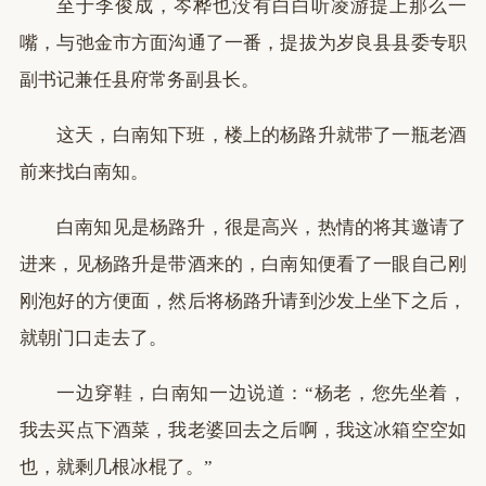
至于李俊成，岑桦也没有白白听凌游提上那么一
嘴，与弛金市方面沟通了一番，提拔为岁良县县委专职
副书记兼任县府常务副县长。
这天，白南知下班，楼上的杨路升就带了一瓶老酒
前来找白南知。
白南知见是杨路升，很是高兴，热情的将其邀请了
进来，见杨路升是带酒来的，白南知便看了一眼自己刚
刚泡好的方便面，然后将杨路升请到沙发上坐下之后，
就朝门口走去了。
一边穿鞋，白南知一边说道：“杨老，您先坐着，
我去买点下酒菜，我老婆回去之后啊，我这冰箱空空如
也，就剩几根冰棍了。”