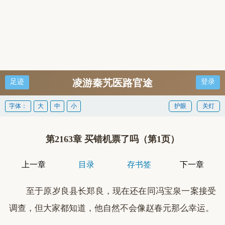
凌游秦艽医路官途
足迹
登录
字体：
大
中
小
护眼
关灯
第2163章 买错机票了吗（第1页）
上一章
目录
存书签
下一章
至于原岁良县长郑良，现在还在同冯宝泉一案接受
调查，但大家都知道，他自然不会像赵春元那么幸运。