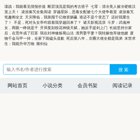
谍战：我能看见情报价值
断层顶流是我的考古搭子
七零：清冷美人被冷硬糙汉
宠上天！
凌游秦艽全集阅读
穿越星际，恶毒女配被七个大佬争着宠
凌游秦艽
笔趣阁全文
天灾降临，我靠囤千亿物资躺赢
谁还不是个变态了
还好我重生
了！
不是，死对头女帝咋跟着我穿越回来了？
诸天影视流浪
斗罗：武魂神
女，两眼一睁就是干
开局复刻校花神级天赋，她反手提剑上门
长姐坚持分家
后，在荒年成了巨富
我在封神修炼蜀山法
渣男娶平妻？我转嫁他哥做他嫂
废
物千金马甲一掉，全家下跪磕头道歉
死后第八年，京圈大佬全都是我弟
末世求
生：我能升华万物
瘤剑仙
搜 索
网站首页
小说分类
会员书架
阅读记录