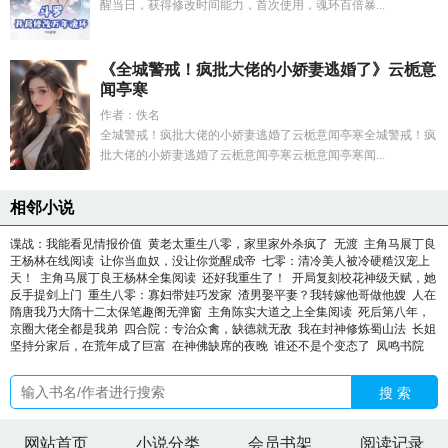
醒当日，获得修改时间能力，首次使用，魂环百倍暴...
《全城警戒！疯批大佬的小娇妻逃婚了》云栀意
闻亭寒
作者：佚名
全城警戒！疯批大佬的小娇妻逃婚了云栀意闻亭寒全城警戒！疯
批大佬的小娇妻逃婚了云栀意闻亭寒云栀意闻亭寒闻...
相邻小说
谍战：我能看见情报价值
黄老太重生八零，家里家外杀疯了
无渡
主角马展丁良
王杨林在线阅读
让你当血奴，没让你觉醒成帝
七零：清冷美人被冷硬糙汉宠上
天！
主角马展丁良王杨林全集阅读
还好我重生了！
开局复刻校花神级天赋，她
反手提剑上门
重生八零：寡妇带娃巧发家
渣男娶平妻？我转嫁他哥做他嫂
人在
隋唐我乃大隋十二太保笔趣阁无弹窗
主角陈实大道之上全集阅读
死后第八年，
京圈大佬全都是我弟
四合院：专治众禽，缺德就无敌
我在封神修炼蜀山法
长姐
坚持分家后，在荒年成了巨富
在神佛缺席的夜晚
谁还不是个变态了
凤鸣书院
搜 索
网站首页
小说分类
会员书架
阅读记录