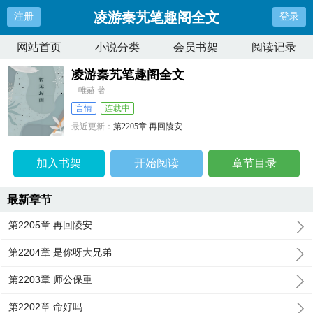
凌游秦艽笔趣阁全文
注册
登录
网站首页
小说分类
会员书架
阅读记录
凌游秦艽笔趣阁全文
帷赫 著
言情
连载中
最近更新：
第2205章 再回陵安
更新时间：
2026-07-18 03:51:04
加入书架
开始阅读
章节目录
最新章节
第2205章 再回陵安
第2204章 是你呀大兄弟
第2203章 师公保重
第2202章 命好吗