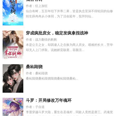
作者：狂上加狂
仙台有树，五百年结下并蒂二果，皆是执念至深不得轮回的仙修
转生薛冉冉从小体弱，为了活命延年，投拜到仙...
穿成疯批庶女，稳定发疯拿捏战神
作者：战力翻倍的豹豹
本是公主之女，却因逮人之念换为商人庶女。艰难的长大，芳华
却无人上门求取。说她娇蛮跋扈，容颜丑...
桑杺陆骁
作者：桑杺陆骁
桑杺陆骁桑杺陆骁陆骁桑杺陆骁桑杺...
斗罗：开局修改万年魂环
作者：子自道
李显穿越斗罗大陆，重生在圣魂村，同龄人竟然是唐三。武魂觉