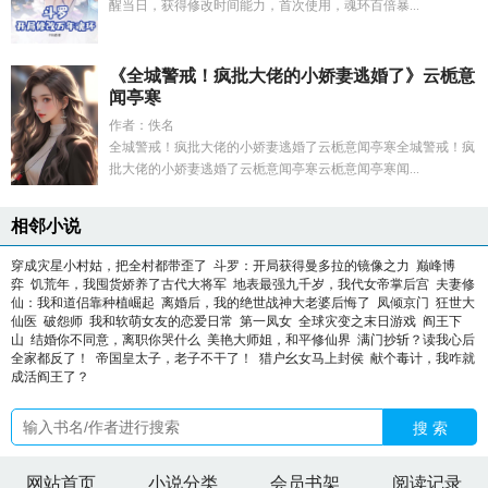
醒当日，获得修改时间能力，首次使用，魂环百倍暴...
《全城警戒！疯批大佬的小娇妻逃婚了》云栀意
闻亭寒
作者：佚名
全城警戒！疯批大佬的小娇妻逃婚了云栀意闻亭寒全城警戒！疯
批大佬的小娇妻逃婚了云栀意闻亭寒云栀意闻亭寒闻...
相邻小说
穿成灾星小村姑，把全村都带歪了
斗罗：开局获得曼多拉的镜像之力
巅峰博
弈
饥荒年，我囤货娇养了古代大将军
地表最强九千岁，我代女帝掌后宫
夫妻修
仙：我和道侣靠种植崛起
离婚后，我的绝世战神大老婆后悔了
凤倾京门
狂世大
仙医
破怨师
我和软萌女友的恋爱日常
第一凤女
全球灾变之末日游戏
阎王下
山
结婚你不同意，离职你哭什么
美艳大师姐，和平修仙界
满门抄斩？读我心后
全家都反了！
帝国皇太子，老子不干了！
猎户幺女马上封侯
献个毒计，我咋就
成活阎王了？
搜 索
网站首页
小说分类
会员书架
阅读记录