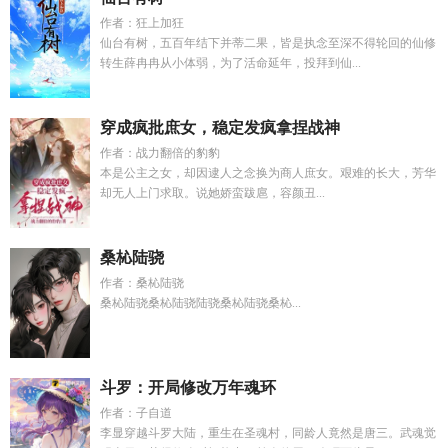
作者：狂上加狂
仙台有树，五百年结下并蒂二果，皆是执念至深不得轮回的仙修
转生薛冉冉从小体弱，为了活命延年，投拜到仙...
穿成疯批庶女，稳定发疯拿捏战神
作者：战力翻倍的豹豹
本是公主之女，却因逮人之念换为商人庶女。艰难的长大，芳华
却无人上门求取。说她娇蛮跋扈，容颜丑...
桑杺陆骁
作者：桑杺陆骁
桑杺陆骁桑杺陆骁陆骁桑杺陆骁桑杺...
斗罗：开局修改万年魂环
作者：子自道
李显穿越斗罗大陆，重生在圣魂村，同龄人竟然是唐三。武魂觉