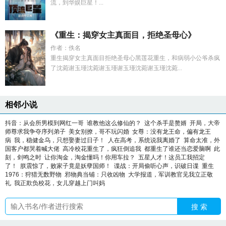
流，到华娱巨星！...
《重生：揭穿女主真面目，拒绝圣母心》
作者：佚名
重生揭穿女主真面目拒绝圣母心黑莲花重生，和病弱小公爷杀疯
了沈菀谢玉瑾沈菀谢玉瑾谢玉瑾沈菀谢玉瑾沈菀...
相邻小说
抖音：从会所男模到网红一哥
谁教他这么修仙的？
这个杀手是赘婿
开局，大帝
师尊求我争夺序列弟子
美女别撩，哥不玩闪婚
女尊：没有龙王命，偏有龙王
病
我，稳健金乌，只想娶妻过日子！
人在高考，系统说我离婚了
算命太准，外
国客户都哭着喊大佬
高冷校花重生了，疯狂倒追我
都重生了谁还当恋爱脑啊
此
刻，剑鸣之时
让你淘金，淘金懂吗！你用车拉？
五星人才！这员工我招定
了！
朕震惊了，败家子竟是妖孽国师！
谍战：开局偷听心声，识破日谍
重生
1976：狩猎无数野物
邪物典当铺：只收凶物
大学报道，军训教官见我立正敬
礼
我正欺负校花，女儿穿越上门叫妈
搜 索