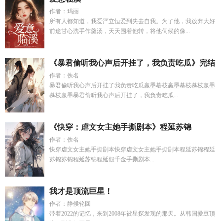
作者：玛丽
所有人都知道，我爱严立恒爱到失去自我。为了他，我放弃大好
前途甘心洗手作羹汤，天天围着他转，将他伺候的像...
《暴君偷听我心声后开挂了，我负责吃瓜》完结
作者：佚名
暴君偷听我心声后开挂了我负责吃瓜嬴墨慕枝嬴墨慕枝慕枝嬴墨
慕枝嬴墨暴君偷听我心声后开挂了，我负责吃瓜...
《快穿：虐文女主她手撕剧本》程延苏锦
作者：佚名
快穿虐文女主她手撕剧本快穿虐文女主她手撕剧本程延苏锦程延
苏锦苏锦程延苏锦程延假千金手撕剧本...
我才是顶流巨星！
作者：静候轮回
带着2022的记忆，来到2008年被星探发现的那天。从韩国爱豆顶