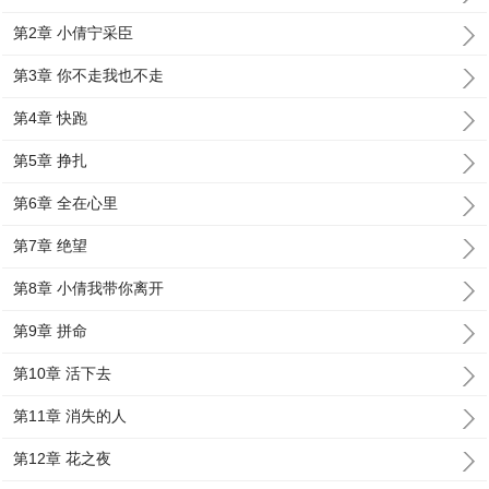
第2章 小倩宁采臣
第3章 你不走我也不走
第4章 快跑
第5章 挣扎
第6章 全在心里
第7章 绝望
第8章 小倩我带你离开
第9章 拼命
第10章 活下去
第11章 消失的人
第12章 花之夜