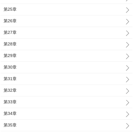
第25章
第26章
第27章
第28章
第29章
第30章
第31章
第32章
第33章
第34章
第35章