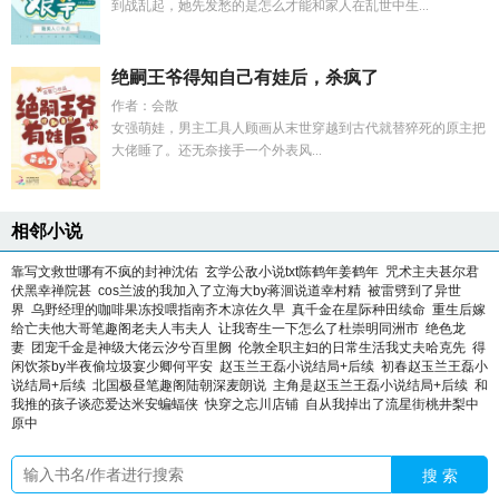
到战乱起，她先发愁的是怎么才能和家人在乱世中生...
绝嗣王爷得知自己有娃后，杀疯了
作者：会散
女强萌娃，男主工具人顾画从末世穿越到古代就替猝死的原主把
大佬睡了。还无奈接手一个外表风...
相邻小说
靠写文救世哪有不疯的封神沈佑
玄学公敌小说txt陈鹤年姜鹤年
咒术主夫甚尔君
伏黑幸禅院甚
cos兰波的我加入了立海大by蒋洄说道幸村精
被雷劈到了异世
界
乌野经理的咖啡果冻投喂指南齐木凉佐久早
真千金在星际种田续命
重生后嫁
给亡夫他大哥笔趣阁老夫人韦夫人
让我寄生一下怎么了杜崇明同洲市
绝色龙
妻
团宠千金是神级大佬云汐兮百里阙
伦敦全职主妇的日常生活我丈夫哈克先
得
闲饮茶by半夜偷垃圾宴少卿何平安
赵玉兰王磊小说结局+后续
初春赵玉兰王磊小
说结局+后续
北国极昼笔趣阁陆朝深麦朗说
主角是赵玉兰王磊小说结局+后续
和
我推的孩子谈恋爱达米安蝙蝠侠
快穿之忘川店铺
自从我掉出了流星街桃井梨中
原中
搜 索