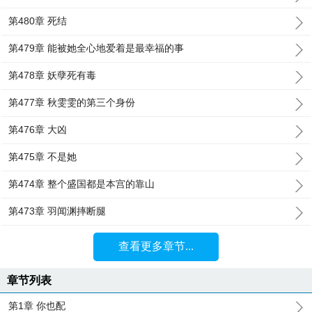
第480章 死结
第479章 能被她全心地爱着是最幸福的事
第478章 妖孽死有毒
第477章 秋雯雯的第三个身份
第476章 大凶
第475章 不是她
第474章 整个盛国都是本宫的靠山
第473章 羽闻渊摔断腿
查看更多章节...
章节列表
第1章 你也配