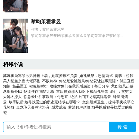
黎昀茉霍承昱
作者：黎昀茉霍承昱
黎昀茉霍承昱黎昀茉霍承昱霍承昱黎昀茉霍承昱黎昀茉...
相邻小说
苏婉霍枭寒禁欲男神摁上墙，她就撩撩不负责
婚礼献祭，恩情两讫
诱哄：娇软
美人稳坐京圈大佬怀抱
不败剑神
你总是爱她随风/你总爱让往事跟随：付思宜程
知阙
极品医王
程琬贺时衍
攻略对象们在我死后崩溃了每日分享
悲伤随风起慕
念瑶番外txt
畅读佳作 南辕北辙
重回择婿那天我诞下极品孔雀蛋
豪门：贫穷女
大她太撩人
你总爱让往事跟随：付思宜
绝品上门狂龙秦莫沈洛音
钟莹周熠
云
放手以后,她寻找爱过的痕迹完结版在哪看？
文集娇娇重生，撩得乖戾校草心
花怒放
真龙飞天秦莫沈洛音
缚爱成茧
林清何琳赵峰:放手以后她寻找爱过的痕
迹
搜 索