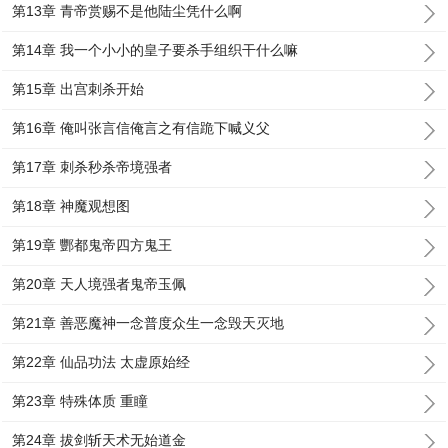
第13章 青帝赏赐不是他陆尘凭什么啊
第14章 我一个小小的皇子要杀手组织干什么嘛
第15章 出宫刺杀开始
第16章 俺叫张言信俺言之有信跪下喊义父
第17章 刺杀秒杀帝境强者
第18章 神魔观想图
第19章 酆都鬼帝四方鬼王
第20章 天人境强者鬼帝玉佩
第21章 善恶魔神一念普度众生一念毁天灭地
第22章 仙品功法 太虚原始经
第23章 特殊体质 重瞳
第24章 拔剑斩天术无始道金