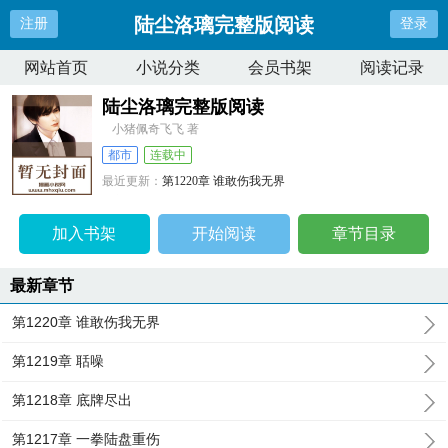
陆尘洛璃完整版阅读
注册
登录
网站首页
小说分类
会员书架
阅读记录
陆尘洛璃完整版阅读
小猪佩奇飞飞 著
都市
连载中
最近更新：
第1220章 谁敢伤我无界
更新时间：
2026-08-04 22:49:05
加入书架
开始阅读
章节目录
最新章节
第1220章 谁敢伤我无界
第1219章 聒噪
第1218章 底牌尽出
第1217章 一拳陆盘重伤