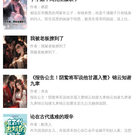
作者：燃星
都说京市圈里的周家长公子，有钱有势，却是个满脑子只有线条
的闷人。双生花里的妹妹宁幼恩，被亲生母亲同姐姐，送上位...
我被老板撩到了
作者：我被老板撩到了
我被老板撩到了...
《报告公主！阴鸷将军说他甘愿入赘》锦云知谢
九聿
作者：佚名
报告公主！阴鸷将军说他甘愿入赘锦云知谢九聿锦云知谢九聿谢
九聿锦云知谢九聿锦云知重生后九公主她倒追阴...
论在古代逃难的艰辛
作者：酷美人
作为混混的女儿，肖筱原本担心自己会不会嫁不到好人家。没想