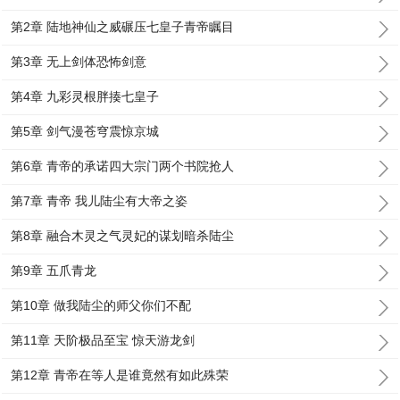
第2章 陆地神仙之威碾压七皇子青帝瞩目
第3章 无上剑体恐怖剑意
第4章 九彩灵根胖揍七皇子
第5章 剑气漫苍穹震惊京城
第6章 青帝的承诺四大宗门两个书院抢人
第7章 青帝 我儿陆尘有大帝之姿
第8章 融合木灵之气灵妃的谋划暗杀陆尘
第9章 五爪青龙
第10章 做我陆尘的师父你们不配
第11章 天阶极品至宝 惊天游龙剑
第12章 青帝在等人是谁竟然有如此殊荣