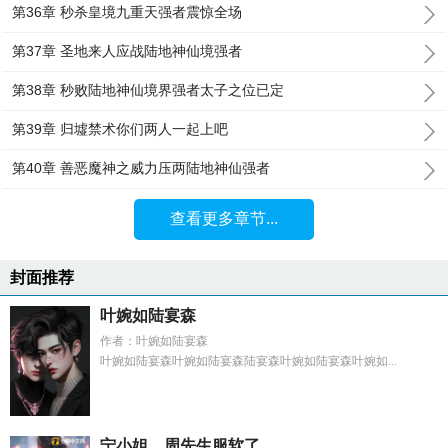
第36章 秒杀皇境九重天强者震惊全场
第37章 圣地来人应战陆地神仙境强者
第38章 秒败陆地神仙境界强者太子之位已定
第39章 归墟禁术你们两人一起上吧
第40章 善恶魔神之威力压两陆地神仙强者
查看更多章节...
封面推荐
叶婉如陆宴森
作者：叶婉如陆宴森
叶婉如陆宴森叶婉如陆宴森陆宴森叶婉如陆宴森叶婉如...
宁小姐，周先生服软了