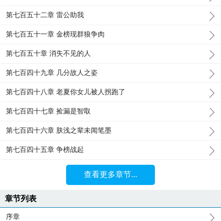
第七百五十二章 雷公助我
第七百五十一章 金榜现群狼争肉
第七百五十章 消失不见的人
第七百四十九章 几分故人之姿
第七百四十八章 老夏你女儿被人拐跑了
第七百四十七章 捡漏是智取
第七百四十六章 肤浅之辈未闻笔墨
第七百四十五章 争榜战起
查看更多章节...
章节列表
序章