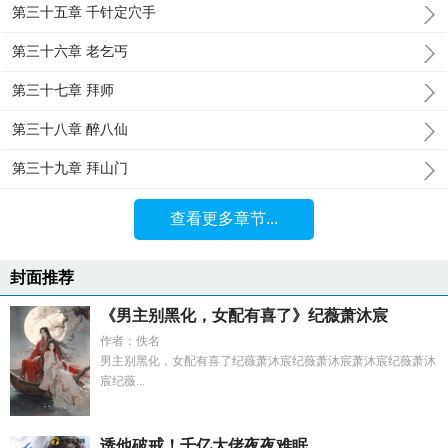
第三十五章 千针定穴手
第三十六章 老乞丐
第三十七章 拜师
第三十八章 醉八仙
第三十九章 拜山门
查看更多章节...
封面推荐
《男主别黑化，女配有喜了》纪薇萧沐宸
作者：佚名
男主别黑化，女配有喜了纪薇萧沐宸纪薇萧沐宸萧沐宸纪薇萧沐
宸纪薇...
诱他破戒！千亿大佬夜夜难眠