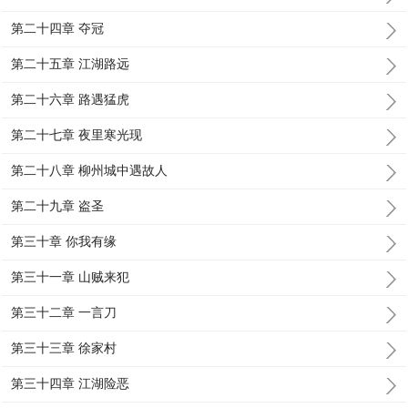
第二十四章 夺冠
第二十五章 江湖路远
第二十六章 路遇猛虎
第二十七章 夜里寒光现
第二十八章 柳州城中遇故人
第二十九章 盗圣
第三十章 你我有缘
第三十一章 山贼来犯
第三十二章 一言刀
第三十三章 徐家村
第三十四章 江湖险恶