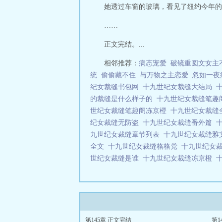
她透过车窗的玻璃，看见了纽约今年的
……
正文完结。...
相邻推荐：
病态宠爱
破镜重圆文女主不
统
偷偷藏不住
与万物之主恋爱
忽如一夜
纪女裁缝书包网
十九世纪女裁缝大结局
的裁缝是什么样子的
十九世纪女裁缝笔趣
世纪女裁缝笔趣阁冻京橙
十九世纪女裁缝
纪女裁缝无防盗
十九世纪女裁缝番外篇
九世纪女裁缝章节列表
十九世纪女裁缝
全文
十九世纪女裁缝格格党
十九世纪女
世纪女裁缝是谁
十九世纪女裁缝冻京橙
第145章 正文完结
第1