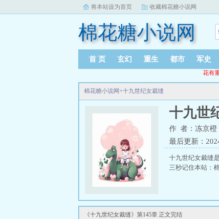
将本站设为首页
收藏棉花糖小说网
棉花糖小说网
首 页
玄幻
重生
都市
军史
花有重
棉花糖小说网
>
十九世纪女裁缝
十九世
作 者：冻京橙
最后更新：2024-1
十九世纪女裁缝
三秒记住本站：棉花糖
《十九世纪女裁缝》第145章 正文完结