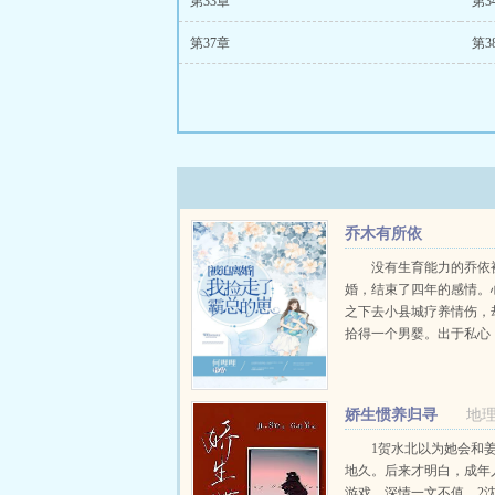
第33章
第3
第37章
第3
乔木有所依
没有生育能力的乔依
婚，结束了四年的感情。
之下去小县城疗养情伤，
拾得一个男婴。出于私心
下孩子抚养。四年后，一
高级轿车停到乔依的楼下
出一张卡这是两百万，就
娇生惯养归寻
地
来你抚养我儿子的酬劳...
1贺水北以为她会和
地久。后来才明白，成年
游戏，深情一文不值。2