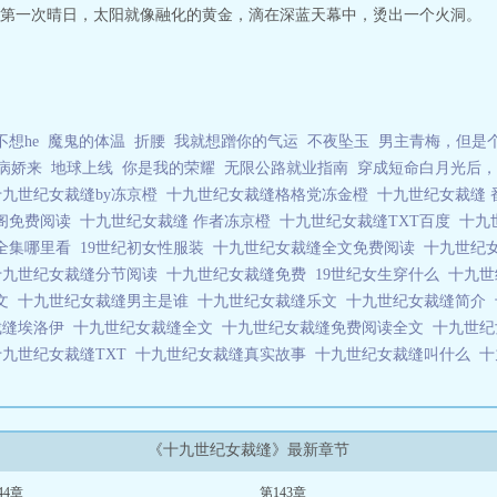
第一次晴日，太阳就像融化的黄金，滴在深蓝天幕中，烫出一个火洞。
想he
魔鬼的体温
折腰
我就想蹭你的气运
不夜坠玉
男主青梅，但是
病娇来
地球上线
你是我的荣耀
无限公路就业指南
穿成短命白月光后，
十九世纪女裁缝by冻京橙
十九世纪女裁缝格格党冻金橙
十九世纪女裁缝
阁免费阅读
十九世纪女裁缝 作者冻京橙
十九世纪女裁缝TXT百度
十九
全集哪里看
19世纪初女性服装
十九世纪女裁缝全文免费阅读
十九世纪
十九世纪女裁缝分节阅读
十九世纪女裁缝免费
19世纪女生穿什么
十九
雅文
十九世纪女裁缝男主是谁
十九世纪女裁缝乐文
十九世纪女裁缝简介
裁缝埃洛伊
十九世纪女裁缝全文
十九世纪女裁缝免费阅读全文
十九世
十九世纪女裁缝TXT
十九世纪女裁缝真实故事
十九世纪女裁缝叫什么
十
《十九世纪女裁缝》最新章节
44章
第143章