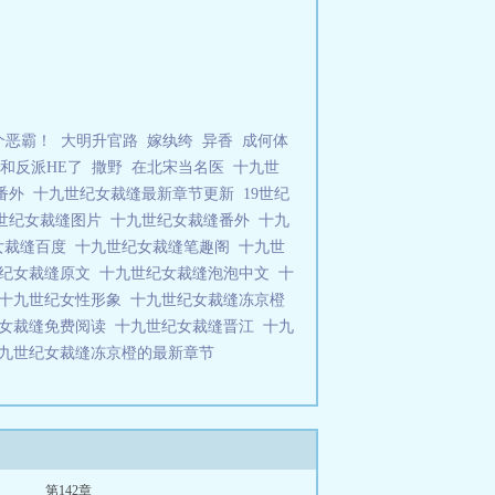
个恶霸！
大明升官路
嫁纨绔
异香
成何体
和反派HE了
撒野
在北宋当名医
十九世
 番外
十九世纪女裁缝最新章节更新
19世纪
世纪女裁缝图片
十九世纪女裁缝番外
十九
女裁缝百度
十九世纪女裁缝笔趣阁
十九世
世纪女裁缝原文
十九世纪女裁缝泡泡中文
十
十九世纪女性形象
十九世纪女裁缝冻京橙
纪女裁缝免费阅读
十九世纪女裁缝晋江
十九
九世纪女裁缝冻京橙的最新章节
第142章