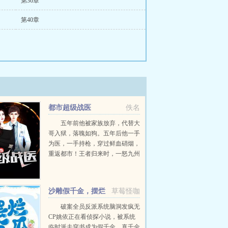
第36章
第40章
都市超级战医
佚名
五年前他被家族放弃，代替大
哥入狱，落魄如狗。五年后他一手
为医，一手持枪，穿过鲜血硝烟，
重返都市！王者归来时，一怒九州
震。为一人倾尽天下是喜欢，为一
人放弃天下是爱。而我，除非白骨
黄土，守你百岁无忧。...
沙雕假千金，摆烂
草莓怪咖
吃瓜成团宠
破案全员反派系统脑洞发疯无
CP姚依正在看侦探小说，被系统
临时派去穿书成为假千金。真千金