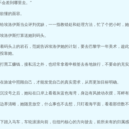
不会差到哪里去。”
欲懂的面容。
给埃洛伊斯当众评判优缺，一一指教错处和处理方法，忙了个把小时，她
埃洛伊斯打算送她到码头。
着码头上的岩石，范妮告诉埃洛伊她的计划，要去巴黎学一年美术，趁此
投靠她。
打黑工赚钱，接私活之外，也经常拿着申根签去各地旅行，不要命的充实
在旅途中照顾自己，才能发觉自己的真实需求，从而更加目标明确。
沉没号之后，她站在口岸上看着灰蓝色海湾，身边有风掀动衣摆，耳畔有
边界清晰，她随意放空，什么事也不去想，只盯着海平面，看着那些数不
下踏入马车，车轮滚滚向前，往纽约核心的方向驶去，前所未有的归属感