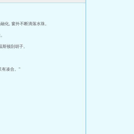
融化, 窗外不断滴落水珠。
候。
温斯顿刮胡子。
只有凑合。”