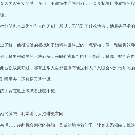
又因为没有安全感，在自己不掌握生产资料前，一直克制着自我感情的投
理。
生欲望也会成为刺向人的刀剑，所以，无论到了什么地方，她最先寻求的
全了解，他很准确的捕捉到了她精神世界里的一点梦核，像一颗巨树的种
果，是里程碑里的一块石头，是向外索取到的那一部分，是属于她的东西
此被强取豪夺过，哪有正常人会想着来夺他这种人？又哪会想到他如此的
到哪里去，还真是天造地设。
的手背在脸上试试看还糙不糙。
她的脑袋，利索地将人抱进更衣间。
杂活儿，趁此机会亲密的接触，又傲娇地抻着脖子，让她来系领结，挑选