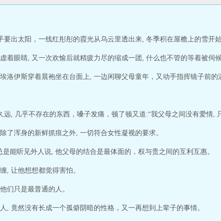
乎要出太阳，一线红彤彤的霞光从乌云里透出来, 冬季积在屋檐上的雪开始
虚着眼睛, 又一次欢愉后就精疲力尽的缩成一团, 什么也不管的等着被伺
埃洛伊斯穿着晨袍坐在台面上, 一边闲聊父母童年，又动手指挥镜子前的
久远, 几乎不存在的东西，嗓子发痛，顿了顿又道:“我父母之间没有爱情, 
除了浑身的新鲜抓痕之外, 一切符合女性凝视的要求。
，总是能听见外人说, 他父母的结合是最体面的，权与贵之间的互利互惠。
缠, 让他想想都觉得害怕。
他们只是最普通的人。
人, 竟然没有长成一个孤僻阴暗的性格，又一再想到上辈子的事情。