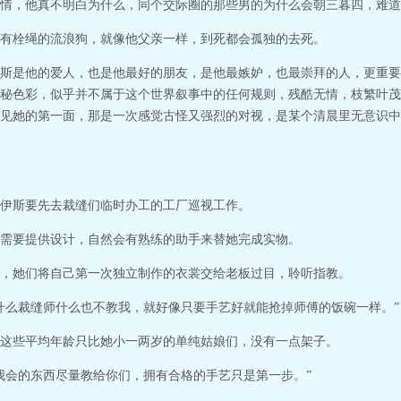
情，他真不明白为什么，同个交际圈的那些男的为什么会朝三暮四，难道
有栓绳的流浪狗，就像他父亲一样，到死都会孤独的去死。
斯是他的爱人，也是他最好的朋友，是他最嫉妒，也最崇拜的人，更重要
秘色彩，似乎并不属于这个世界叙事中的任何规则，残酷无情，枝繁叶茂
见她的第一面，那是一次感觉古怪又强烈的对视，是某个清晨里无意识中
伊斯要先去裁缝们临时办工的工厂巡视工作。
需要提供设计，自然会有熟练的助手来替她完成实物。
，她们将自己第一次独立制作的衣裳交给老板过目，聆听指教。
什么裁缝师什么也不教我，就好像只要手艺好就能抢掉师傅的饭碗一样。”
这些平均年龄只比她小一两岁的单纯姑娘们，没有一点架子。
我会的东西尽量教给你们，拥有合格的手艺只是第一步。”