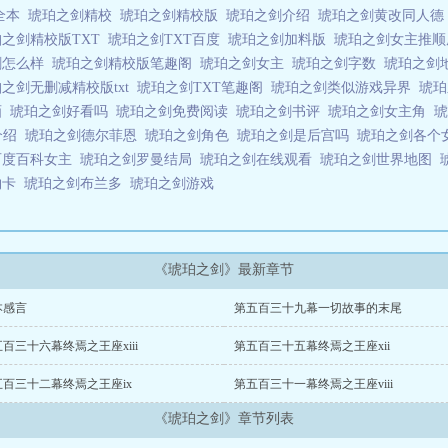
全本
琥珀之剑精校
琥珀之剑精校版
琥珀之剑介绍
琥珀之剑黄改同人
珀之剑精校版TXT
琥珀之剑TXT百度
琥珀之剑加料版
琥珀之剑女主推
剑怎么样
琥珀之剑精校版笔趣阁
琥珀之剑女主
琥珀之剑字数
琥珀之剑
之剑无删减精校版txt
琥珀之剑TXT笔趣阁
琥珀之剑类似游戏异界
琥
画
琥珀之剑好看吗
琥珀之剑免费阅读
琥珀之剑书评
琥珀之剑女主角
介绍
琥珀之剑德尔菲恩
琥珀之剑角色
琥珀之剑是后宫吗
琥珀之剑各个
百度百科女主
琥珀之剑罗曼结局
琥珀之剑在线观看
琥珀之剑世界地图
物卡
琥珀之剑布兰多
琥珀之剑游戏
《琥珀之剑》最新章节
本感言
第五百三十九幕一切故事的末尾
百三十六幕终焉之王座xiii
第五百三十五幕终焉之王座xii
五百三十二幕终焉之王座ix
第五百三十一幕终焉之王座viii
《琥珀之剑》章节列表