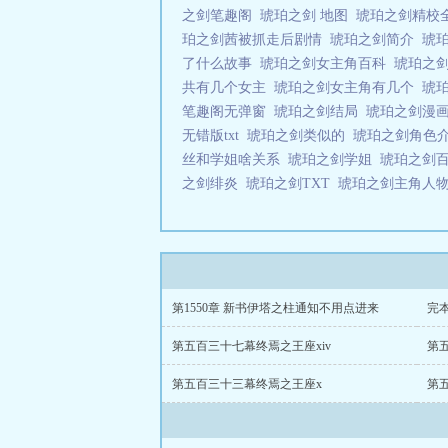
之剑笔趣阁
琥珀之剑 地图
琥珀之剑精校
珀之剑茜被抓走后剧情
琥珀之剑简介
琥
了什么故事
琥珀之剑女主角百科
琥珀之
共有几个女主
琥珀之剑女主角有几个
琥珀
笔趣阁无弹窗
琥珀之剑结局
琥珀之剑漫
无错版txt
琥珀之剑类似的
琥珀之剑角色
丝和学姐啥关系
琥珀之剑学姐
琥珀之剑
之剑绯炎
琥珀之剑TXT
琥珀之剑主角人
第1550章 新书伊塔之柱通知不用点进来
完
第五百三十七幕终焉之王座xiv
第五
第五百三十三幕终焉之王座x
第