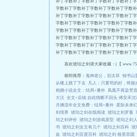
补丁字数补丁字数补丁字数补丁字数补丁字
字数补丁字数补丁字数补丁字数补丁字数补
补丁字数补丁字数补丁字数补丁字数补丁字
字数补丁字数补丁字数补丁字数补丁字数补
字数补丁字数补丁字数补丁字数补丁字数补
补丁字数补丁字数补丁字数补丁字数补丁字
字数补丁字数补丁补丁字数补丁字数补丁字
补丁字数补丁字数补丁字数补丁字数补丁字
喜欢琥珀之剑请大家收藏：(【 www.75wx
相邻推荐：
鬼神老公，别太坏
锦书山
从楼上跳了下去
凡人：只要苟的好，终能
相拥小说全文：结局+番外
凤凰不再染梵音
大汉
全文+后续:自此情断不回头:傅安禾沈
月拂流年全文免费：结局+番外
星际未来幻
剑境界
琥珀之剑在线阅读
琥珀之剑罗曼
珀之剑评价
琥珀之剑游戏原型
琥珀之剑
书
琥珀之剑女主有几个
琥珀之剑百科
琥
血
琥珀之剑百度百科
琥珀之剑 格里菲因