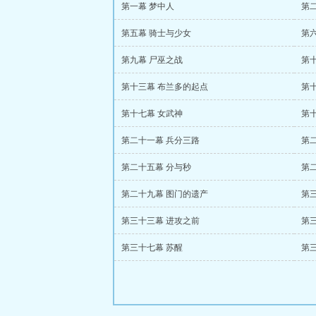
第一幕 梦中人
第
第五幕 骑士与少女
第
第九幕 尸巫之战
第
第十三幕 布兰多的起点
第
第十七幕 女武神
第
第二十一幕 兵分三路
第
第二十五幕 分与秒
第
第二十九幕 图门的遗产
第
第三十三幕 进攻之前
第
第三十七幕 苏醒
第