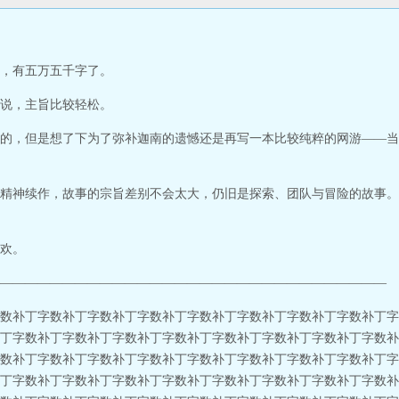
，有五万五千字了。
说，主旨比较轻松。
的，但是想了下为了弥补迦南的遗憾还是再写一本比较纯粹的网游——当
精神续作，故事的宗旨差别不会太大，仍旧是探索、团队与冒险的故事。
欢。
———————————————————————————————
数补丁字数补丁字数补丁字数补丁字数补丁字数补丁字数补丁字数补丁字
丁字数补丁字数补丁字数补丁字数补丁字数补丁字数补丁字数补丁字数补
数补丁字数补丁字数补丁字数补丁字数补丁字数补丁字数补丁字数补丁字
丁字数补丁字数补丁字数补丁字数补丁字数补丁字数补丁字数补丁字数补