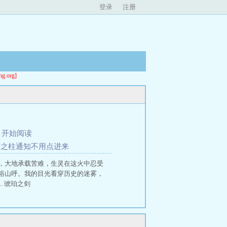
登录
注册
org]
、
开始阅读
伊塔之柱通知不用点进来
，大地承载苦难，生灵在这火中忍受
浴山呼。我的目光看穿历史的迷雾，
 琥珀之剑