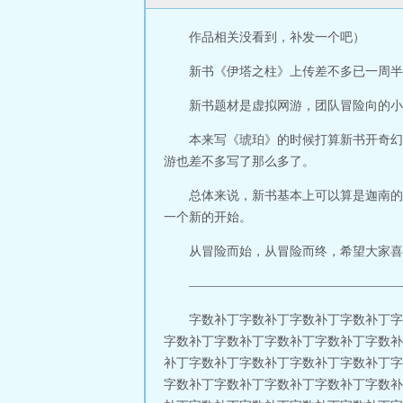
作品相关没看到，补发一个吧）
新书《伊塔之柱》上传差不多已一周半
新书题材是虚拟网游，团队冒险向的小
本来写《琥珀》的时候打算新书开奇幻
游也差不多写了那么多了。
总体来说，新书基本上可以算是迦南的
一个新的开始。
从冒险而始，从冒险而终，希望大家喜
—————————————————
字数补丁字数补丁字数补丁字数补丁字
字数补丁字数补丁字数补丁字数补丁字数补
补丁字数补丁字数补丁字数补丁字数补丁字
字数补丁字数补丁字数补丁字数补丁字数补