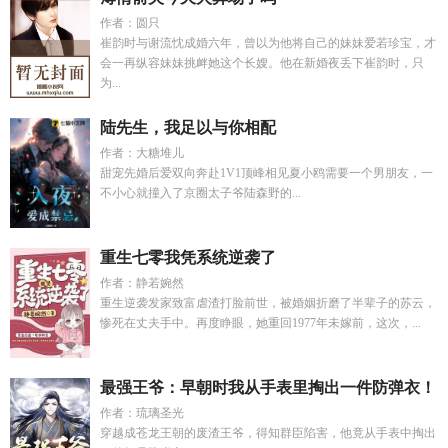
作者：圆只
崔韵时与谢流忱成婚六年，曾以为他将自己的妹妹爱若珍宝，才
会一再纵容妹妹挑衅她这个长嫂。他在新婚夜丢下崔韵时，只
为...
陆先生，我足以与你相配
作者：大糖堆儿
甜宠先婚后爱双向奔赴1V1顶峰相见夏小鸥需要一个男朋友，一
不小心就撞入了京圈太子爷陆森野的...
重生七零我凭系统逆袭了
作者：静若婉然
重生逆袭发家致富虐渣打脸前世，被婚姻折磨了半辈子的苏云，
惨死在丈夫手中。再度睁眼，她重回1977年未嫁前，这次，...
最强王爷：早朝时我从手表里掏出一件防弹衣！
作者：琉璃圣光
穿越成苍龙王朝的废渣王爷，得知群臣陷害，他竟从手表中掏出