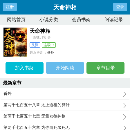
天命神相
注册
登录
网站首页
小说分类
会员书架
阅读记录
天命神相
西域刀客 著
灵异
连载中
最近更新：
番外
更新时间：
2024-11-16 10:54:14
加入书架
开始阅读
章节目录
最新章节
番外
第两千七百五十八章 太上道祖的算计
第两千七百五十七章 无量功德神枪
第两千七百五十六章 为你而死虽死无