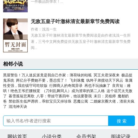
一件极品防弹衣！...
无敌五皇子叶澈林清玄最新章节免费阅读
作者：浅浅一生
无敌五皇子叶澈林清玄最新章节免费阅读是由作者浅浅一生所
著，三号中文网免费提供无敌五皇子叶澈林清玄最新章节免费
阅...
相邻小说
黑屋警告！万人迷反派竟是我自己作家：薄荷味的咕呱
冥王夫君深夜来
极品捉
鬼系统
两亿分手费她不要，墨总慌了！
飞剑诛魔
纨绔子弟搅动天下风云
靠属
性变强，我在镇守司吃软饭
行脚商人的奇闻异录
再也不玩抽象了
良宵短：难
哄！绝色王爷拦腰独宠
（刀剑乱舞同人）成为渣审的第二人格
这个诅咒太无敌
了
暮雪孤翁悲离歌
八零：带娃守寡四年，他说要娶我
末日：灵植师
魔都奶
爸
禁欲医生低声诱哄，乖软宝贝又掉珍珠
恶魔公寓
二婚嫁京圈大佬，渣前夫疯
了
混沌神天诀
搜 索
网站首页
小说分类
会员书架
阅读记录