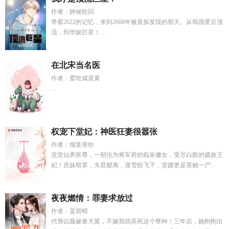
作者：静候轮回
带着2022的记忆，来到2008年被星探发现的那天。从韩国爱豆顶
流，到华娱巨星！...
在北宋当名医
作者：爱吃咸蛋黄
...
权宠下堂妃：神医狂妻很嚣张
作者：烟笼寒纱
堂堂仙界医尊，一朝沦为将军府的痴呆傻女，受尽白眼的摄政王
妃！庶妹暗算，夫君鄙夷，漫雪纷飞下，堂嫂更是害她一尸...
夜夜燃情：罪妻求放过
作者：蓝碧晴
代替以薇嫁秦天翼，不嫁我就弄死这个孽种！三年后，她刚刚出