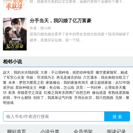
狱，就被亲生爸妈以宝宝要挟，逼她代替假千金嫁给个傻子...
分手当天，我闪婚了亿万富豪
作者：熊小样
甜宠闪婚先婚后爱养了多年的男友竟然出轨闺蜜？陆清清破罐子
破摔，直接应征征婚，跟一个陌...
相邻小说
赵大：我的水浒我的国
大唐：不让我种地，就把你种地里
搬空婆家随军，她成
了军官心尖宠
华娱：导演我为王
再见是难言的劫
六艺通杀：我在南朝当暗卫丫
鬟
未来：梦想为繁星之彩
家族修仙：我的家族有洞天
建立超级家族：从52年隐
居开始
星际种植女王
神豪：有点钱，怎么啦
洪荒：一书封神，云霄练吞天魔
功
权美
吞噬星空之深蓝
红楼之我有东西两厂你想怎样
修仙逍遥
有熟练度面板
的我，学什么都快
别吹了，我真靠运气钓鱼
开局合欢宗，我只想跑路
无限：黎
明游戏
搜 索
网站首页
小说分类
会员书架
阅读记录