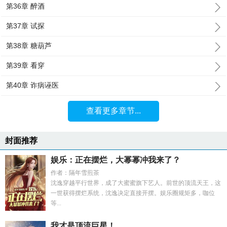
第36章 醉酒
第37章 试探
第38章 糖葫芦
第39章 看穿
第40章 诈病诬医
查看更多章节...
封面推荐
娱乐：正在摆烂，大幂幂冲我来了？
作者：隔年雪煎茶
沈逸穿越平行世界，成了大蜜蜜旗下艺人。前世的顶流天王，这
一世获得摆烂系统，沈逸决定直接开摆。娱乐圈规矩多，咖位
等...
我才是顶流巨星！