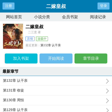
二嫁皇叔
注册
登录
网站首页
小说分类
会员书架
阅读记录
二嫁皇叔
二三意 著
言情
连载中
最近更新：
第132章 认干亲
更新时间：
2026-07-21 18:20:14
加入书架
开始阅读
章节目录
最新章节
第132章 认干亲
第131章 收徒
第130章 周恒
第129章 认干亲