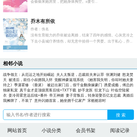
会偷偷来她房里，把她身体掏空。n妻引...
乔木有所依
作者：佚名
没有生育能力的乔依被迫离婚，结束了四年的感情。心灰意冷之
下去小县城疗养情伤，却无意中拾得一个男婴。出于私心，乔...
相邻小说
战争领主：从厄运之地开始崛起
夫人太叛逆，总裁前夫来认罪
张渊刘健
怒龙焚
天
被渣后，前任小叔拥我入怀
觉醒神豪返现系统
《她害我失明，你却对她夫妻
待之》季潇霍修
《垂涎》
被赶出家门后，假千金翻身嫁豪门
诱爱成瘾，傅总的
独家私宠
真千金才是顶级黑客后续+TXT下载
妙手龙医
狂龙下山
叶临空陆紫
衣
姜冷荷霍意远后续+番外
帝王神婿
妻子背叛后，转身迎娶百亿女总裁
离婚后
我摊牌了，不装了
意外闪婚首富，她坐拥千亿家产
宋栀栀容时
搜 索
网站首页
小说分类
会员书架
阅读记录