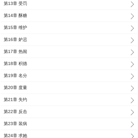
第13章 受罚
第14章 酥糖
第15章 维护
第16章 妒忌
第17章 热闹
第18章 积德
第19章 名分
第20章 度量
第21章 失约
第22章 反击
第23章 装病
第24章 求她