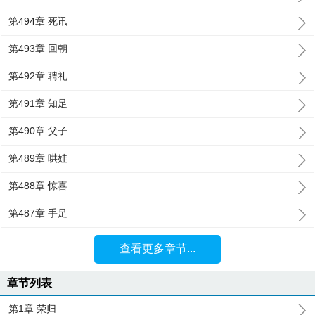
第494章 死讯
第493章 回朝
第492章 聘礼
第491章 知足
第490章 父子
第489章 哄娃
第488章 惊喜
第487章 手足
查看更多章节...
章节列表
第1章 荣归