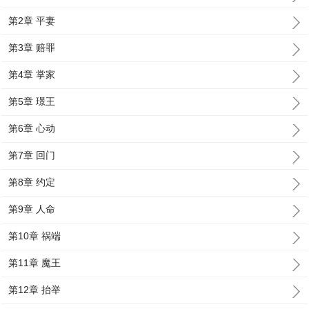
第2章 平妻
第3章 赔罪
第4章 掌家
第5章 璟王
第6章 心动
第7章 回门
第8章 约定
第9章 人命
第10章 祸端
第11章 魔王
第12章 抬举