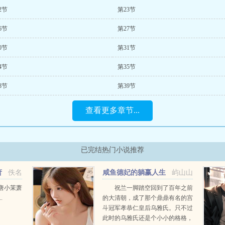
2节
第23节
6节
第27节
0节
第31节
4节
第35节
8节
第39节
查看更多章节...
已完结热门小说推荐
萧
佚名
咸鱼德妃的躺赢人生
屿山山
唐小茉萧
祝兰一脚踏空回到了百年之前
.
的大清朝，成了那个鼎鼎有名的宫
斗冠军孝恭仁皇后乌雅氏。只不过
此时的乌雅氏还是个小小的格格，