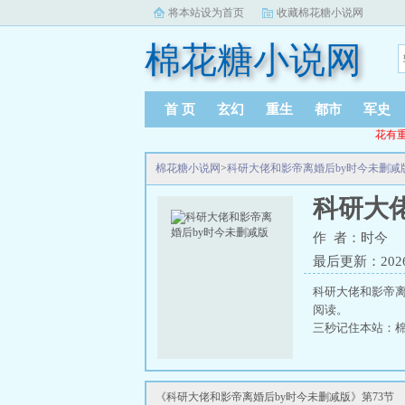
将本站设为首页
收藏棉花糖小说网
棉花糖小说网
首 页
玄幻
重生
都市
军史
花有重
棉花糖小说网
>
科研大佬和影帝离婚后by时今未删减
科研大
作 者：时今
最后更新：2026-0
科研大佬和影帝离
阅读。
三秒记住本站：棉花糖
《科研大佬和影帝离婚后by时今未删减版》第73节