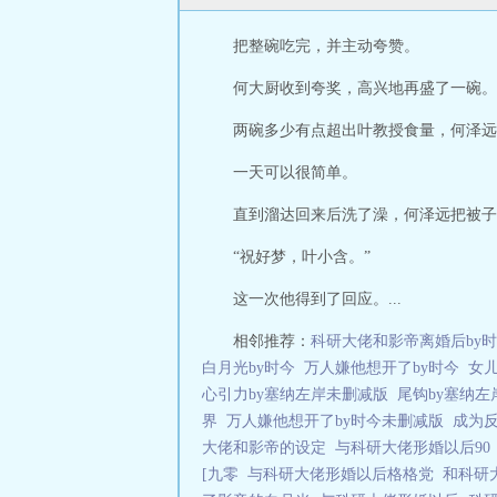
把整碗吃完，并主动夸赞。
何大厨收到夸奖，高兴地再盛了一碗。
两碗多少有点超出叶教授食量，何泽远
一天可以很简单。
直到溜达回来后洗了澡，何泽远把被子
“祝好梦，叶小含。”
这一次他得到了回应。...
相邻推荐：
科研大佬和影帝离婚后by
白月光by时今
万人嫌他想开了by时今
女
心引力by塞纳左岸未删减版
尾钩by塞纳
界
万人嫌他想开了by时今未删减版
成为反
大佬和影帝的设定
与科研大佬形婚以后9
[九零
与科研大佬形婚以后格格党
和科研