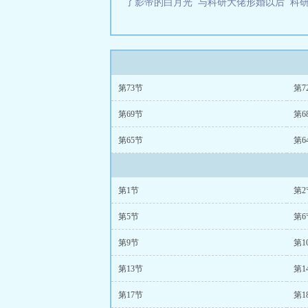
了影帝的白月光
与科研大佬形婚以后
科
第73节
第7
第69节
第6
第65节
第6
第1节
第2
第5节
第6
第9节
第1
第13节
第1
第17节
第1