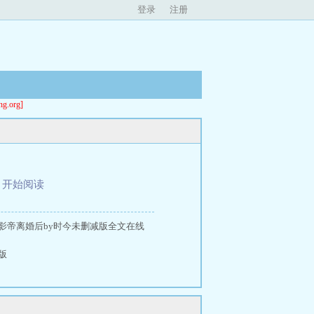
登录
注册
org]
、
开始阅读
影帝离婚后by时今未删减版全文在线
版