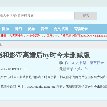
搜索
网游
科幻
灵异
言情
会员书架
阅读记录
开日，人无再少年。水能倒流时，人无再少年。[ 棉花糖小说网 https://www.mianhuatang.
版
佬和影帝离婚后by时今未删减版
动 作：
加入书架
、
章节目录
6-18 09:09:39
最新章节：
第73节
婚后by时今未删减版是由作者：时今所著，棉花糖小说网免费提供科研大佬和
小说网 网址：www.mianhuatang.org 科研大佬和影帝离婚后by时今未删减