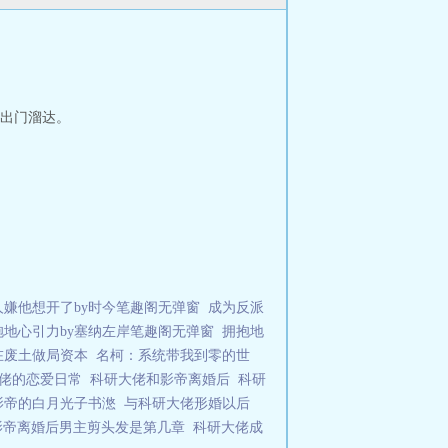
出门溜达。
人嫌他想开了by时今笔趣阁无弹窗
成为反派
抱地心引力by塞纳左岸笔趣阁无弹窗
拥抱地
在废土做局资本
名柯：系统带我到零的世
大佬的恋爱日常
科研大佬和影帝离婚后
科研
影帝的白月光子书滺
与科研大佬形婚以后
影帝离婚后男主剪头发是第几章
科研大佬成