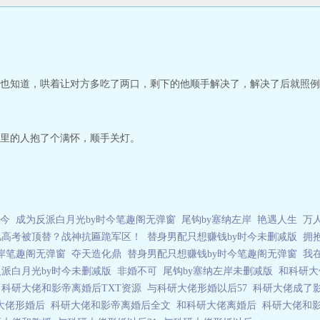
也知道，哄着让对方多吃了两口，剩下的他顺手解决了，解决了后就照例
里的人抱了个满怀，顺手关灯。
时今
成为反派白月光by时今笔趣阁无弹窗
尾钩by塞纳左岸
艳遇人生
万
儿高考被顶替？战神抗匾跪军区！
替身男配只想赚钱by时今未删减版
拥
左岸笔趣阁无弹窗
夺天造化鼎
替身男配只想赚钱by时今笔趣阁无弹窗
我
派白月光by时今未删减版
非婚不可
尾钩by塞纳左岸未删减版
和科研
0
科研大佬和影帝离婚后TXT资源
与科研大佬形婚以后57
科研大佬成了
大佬形婚后
科研大佬和影帝离婚后全文
和科研大佬离婚后
科研大佬和