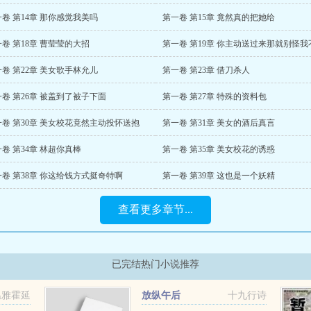
卷 第14章 那你感觉我美吗
第一卷 第15章 竟然真的把她给
卷 第18章 曹莹莹的大招
卷 第22章 美女歌手林允儿
第一卷 第23章 借刀杀人
卷 第26章 被盖到了被子下面
第一卷 第27章 特殊的资料包
一卷 第30章 美女校花竟然主动投怀送抱
第一卷 第31章 美女的酒后真言
卷 第34章 林超你真棒
第一卷 第35章 美女校花的诱惑
卷 第38章 你这给钱方式挺奇特啊
第一卷 第39章 这也是一个妖精
查看更多章节...
已完结热门小说推荐
温雅霍延
放纵午后
十九行诗