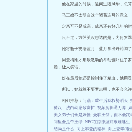
他在家里的时候，逼问过段凤华，总算
马三娘不太明白这个诸葛连弩的意义，
定亲可不是成亲，成亲还有好几年的时
只不过，方萍英没想透的是，为何罗翠
她将瓶子扔给蓝月，蓝月拿出丹药闻了
周云梅刚才那般激动的举动也吓住了罗
婚，让人笑话。
好在最后她还是控制住了精血，她用灵
所以，她就算不要罗志明，也不会允许罗
相邻推荐：
问鼎：重生后我权势滔天
糙汉，洗白幼崽致富忙
视频剪辑通万界
美女弟子们全是妖怪
曼联王储，但不会踢
间里全是帝王绿
NPC在惊悚游戏艰难逃生
结局是什么
向上攀登的精神
向上登攀(老