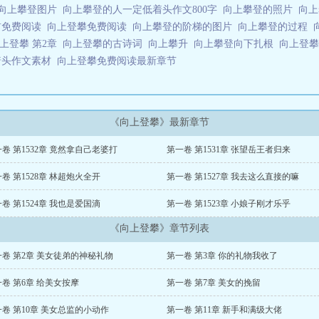
向上攀登图片
向上攀登的人一定低着头作文800字
向上攀登的照片
向
前免费阅读
向上登攀免费阅读
向上攀登的阶梯的图片
向上攀登的过程
上登攀 第2章
向上登攀的古诗词
向上攀升
向上攀登向下扎根
向上登
着头作文素材
向上登攀免费阅读最新章节
《向上登攀》最新章节
卷 第1532章 竟然拿自己老婆打
第一卷 第1531章 张望岳王者归来
卷 第1528章 林超炮火全开
第一卷 第1527章 我去这么直接的嘛
卷 第1524章 我也是爱国滴
第一卷 第1523章 小娘子刚才乐乎
《向上登攀》章节列表
一卷 第2章 美女徒弟的神秘礼物
第一卷 第3章 你的礼物我收了
卷 第6章 给美女按摩
第一卷 第7章 美女的挽留
卷 第10章 美女总监的小动作
第一卷 第11章 新手和满级大佬