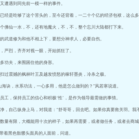
又遭遇到同先前一模一样的事件。
已经是吃够了这个苦头的，至今还背着，一二十个亿的经济包袱，这么多
个佛仙一水，不，还有地魔火，不，不，整个忘川大陆都打下来。
的武道修为和他不相上下，要想分神求人，必要自伤。
，严烈，齐齐对视一眼，开始抓狂了。
多功夫，来围困住他的身形。
扫过震撼的枫林叶王及越发愤怒的稼轩墨炎，冷杀之极。
山海诀，水系功法，一心多用，他是怎么做到的？”风若寒说道。
员工，保持员工的信心和积极‘性’，是作为领导最需做的事情。
净，自己纵身上马，对我道：“舒哥哥，回去吧。如果你真要救关羽。我
数量有限，大概能用十次的样子，如果再需要，或者做任务，或者去商城
个带着黑色骷髅头面具的人面前，问道。