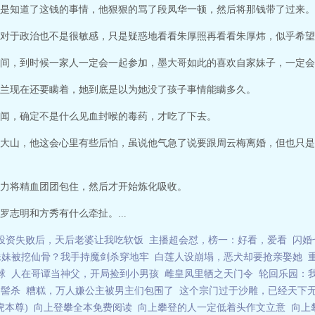
是知道了这钱的事情，他狠狠的骂了段凤华一顿，然后将那钱带了过来。
对于政治也不是很敏感，只是疑惑地看看朱厚照再看看朱厚炜，似乎希望
间，到时候一家人一定会一起参加，墨大哥如此的喜欢自家妹子，一定会
兰现在还要瞒着，她到底是以为她没了孩子事情能瞒多久。
闻，确定不是什么见血封喉的毒药，才吃了下去。
大山，他这会心里有些后怕，虽说他气急了说要跟周云梅离婚，但也只是
力将精血团团包住，然后才开始炼化吸收。
志明和方秀有什么牵扯。...
投资失败后，天后老婆让我吃软饭
主播超会怼，榜一：好看，爱看
闪婚
妹妹被挖仙骨？我手持魔剑杀穿地牢
白莲人设崩塌，恶犬却要抢亲娶她
球
人在哥谭当神父，开局捡到小男孩
雌皇凤里牺之天门令
轮回乐园：
髻杀
糟糕，万人嫌公主被男主们包围了
这个宗门过于沙雕，已经天下
虎本尊)
向上登攀全本免费阅读
向上攀登的人一定低着头作文立意
向上