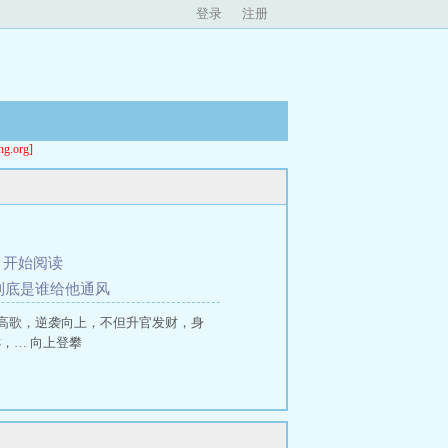
登录
注册
org]
、
开始阅读
 到底是谁给他通风
高歌，逆袭向上，不但升官发财，身
，… 向上登攀