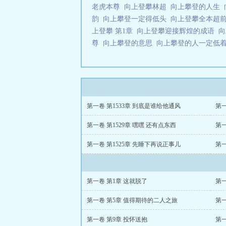
老虎本尊
向上登攀林超
向上攀登的人生
韵
向上攀登一定得低头
向上登攀全本超
上登攀 第1章
向上登攀迎接辉煌的成语
向
尊
向上攀登的意思
向上攀登的人一定低
第一卷 第1533章 到底是谁给他通风
第一
第一卷 第1529章 嘿嘿 还有点东西
第一
第一卷 第1525章 先睡下再说正事儿
第一
第一卷 第1章 这就脱了
第
第一卷 第5章 值得期待的二人之旅
第一
第一卷 第9章 投怀送抱
第一