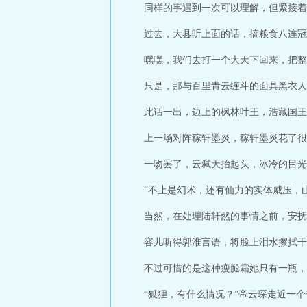
同样的事遇到一次可以理解，但紧接着
过去，大县听上面的话，搞粮食八连冠
嘿嘿，我们去打一个大天下回来，把整
只是，那与百里青云缠斗的面具黑衣人
此话一出，边上的枫林叶王，浩藏国王
上一场对阵稼轩墨炎，稼轩墨炎花了很
一吻罢了，云弑天抬起头，冰冷的目光
“不止是幻术，还有仙力的实体威压，
当然，在处理陆轩然的事情之前，安抚
容儿听得郭淮言语，将脸上泪水擦拭干
不过可惜的是这种瘦腿霜她只有一瓶，
“狐狸，有什么情况？”帝云琛走近一