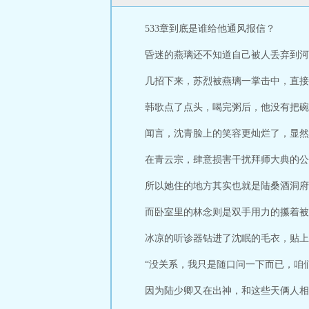
533章到底是谁给他通风报信？
昏迷的燕璃还不知道自己被人丢弃到河
几招下来，苏烈被燕璃一掌击中，直接
韩歌点了点头，喝完粥后，他没有把碗
闻言，沈青脸上的笑容更灿烂了，显然
在青云宗，肆意损害干扰拜师大典的公
所以她住的地方其实也就是陆桑酒洞府
而卧室里的林念则是双手用力的攥着被
冰凉的听诊器钻进了沈眠的毛衣，贴上
“没关系，我只是随口问一下而已，咱
因为陆少卿又在出神，和这些天俩人相