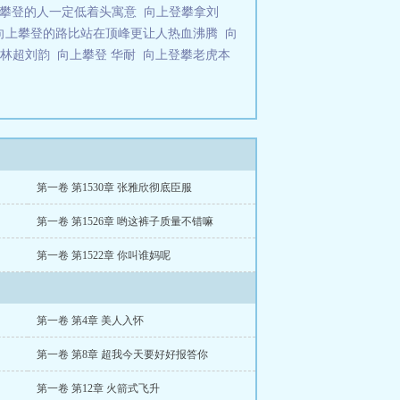
上攀登的人一定低着头寓意
向上登攀拿刘
向上攀登的路比站在顶峰更让人热血沸腾
向
攀林超刘韵
向上攀登 华耐
向上登攀老虎本
第一卷 第1530章 张雅欣彻底臣服
第一卷 第1526章 哟这裤子质量不错嘛
第一卷 第1522章 你叫谁妈呢
第一卷 第4章 美人入怀
第一卷 第8章 超我今天要好好报答你
第一卷 第12章 火箭式飞升