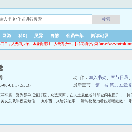
搜索
网游
科幻
灵异
言情
会员书架
阅读记录
开日，人无再少年。水能倒流时，人无再少年。[ 棉花糖小说网 https://www.mianhuatang.
攀
尊
动 作：
加入书架
、
章节目录
8-01 17:53:37
最新章节：
第一卷 第1533章
领导车震，受到领导报复打压，众叛亲离，在人生最低谷时却被闪电提升，一路
美女总裁半夜发短信：“狗东西，来给我按摩！”清纯校花抱着他娇喘微微：“乖