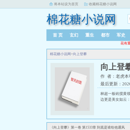
将本站设为首页
收藏棉花糖小说网
棉花糖小说网
首 页
玄幻
重生
都市
军史
花有重
棉花糖小说网
>
向上登攀
向上登
作 者：老虎本
最后更新：2026-0
林超一板砖搅黄
边更是美女如云：
《向上登攀》第一卷 第1533章 到底是谁给他通风