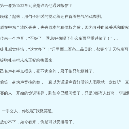
第一卷第1533章到底是谁给他通风报信？
晚端了起来，用勺子轻缓的搅动着还在冒着热气的鸡肉粥。
盾在中东产油区丢失，失去原本的租借权之后，因为各种血缘关系和股权
传来一个声音：“不好了，季总好像喝了什么东西严重过敏了！”，。
徒儿感觉疼惜，“这太多了！”只里面上百条上品灵脉，都完全让天衍宗可
提聘礼去把未来王妃给接回来!
己名声有半点损失，毫不犹豫的，君子临只能牺牲了。
偷笑，身为声音控的她，一直以为说话声音好听的人唱歌就一定好听，直
赛的人一开始的惊讶诧异，到如今已经习惯了，只是9都有人好奇，李黛
，一手交人，你说呢”我微笑道。
放心不下，如今看来，倒是可以安排着了。