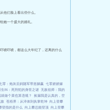
从他们脸上看出些什么。
给她一个盛大的婚礼。
吓唬吓唬，都这么大年纪了，还离的什么
七零：炮灰后妈随军带崽躺赢
七零娇娇嫁
重生86：死刑犯的身世之谜
无敌祖师：我的
我就做个菜也算违规？
捡漏我是认真的，空
无敌
苍梧界：从淬体到执掌乾坤
向上登攀
攀登指的是什么
向上攀总能登顶
向上登攀