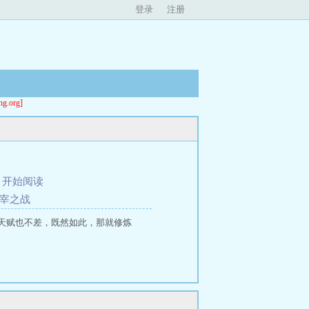
登录
注册
org]
、
开始阅读
主宰之战
天赋也不差，既然如此，那就修炼