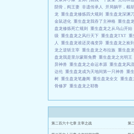
阴骨，阎王妻
非遗传承人
开局躺平，截
龙
重生盘龙修炼四大规则
重生盘龙深渊
金鼠进化
重生盘龙我吞了主神格
重生盘
盘龙修炼死亡规则
重生盘龙之从乌山开
级
重生盘龙之风行天下
重生盘龙TXT
重
人
重生盘龙谁还灵魂变异
重生盘龙之捡
龙之逆斩主宰
重生盘龙之布拉族
重生盘
盘龙我是里尔蒙斯免费
重生盘龙之光明
异神兽
重生盘龙之命运本源
重生盘龙风
达伦
重生盘龙成为天地间第一只神兽
重
树
重生盘龙笔趣阁
重生盘龙全文
重生盘
骨修罗
重生盘龙之耶鲁
第二百六十七章 主宰之战
第