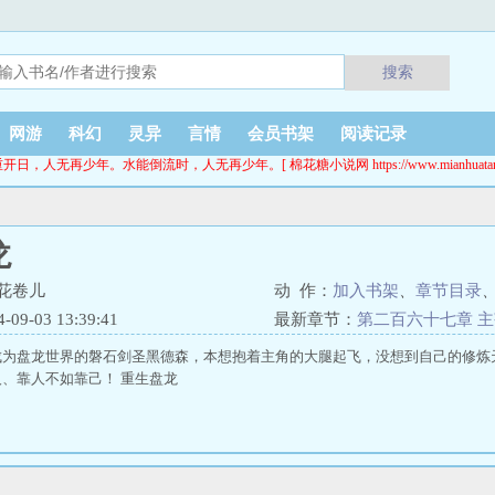
搜索
网游
科幻
灵异
言情
会员书架
阅读记录
开日，人无再少年。水能倒流时，人无再少年。[ 棉花糖小说网 https://www.mianhuatang.
龙
花卷儿
动 作：
加入书架
、
章节目录
9-03 13:39:41
最新章节：
第二百六十七章 
成为盘龙世界的磐石剑圣黑德森，本想抱着主角的大腿起飞，没想到自己的修炼
、靠人不如靠己！ 重生盘龙