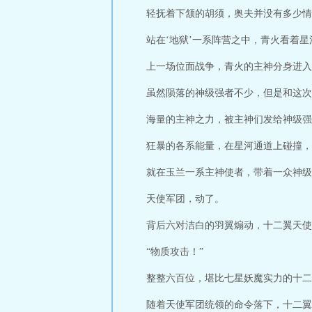
轻抚着下颔的胡须，奥夫并没有多少情
站在‘地狱’一系阵营之中，青火看着
上一场位面战争，青火的主神分身进入
虽然陨落的神级强者不少，但是和这次
海量的主神之力，被主神们发给神级强
狂暴的各系能量，在星河通道上碰撞，
就在玉兰一系主神使者，带着一众神级
天使军团，动了。
背后六对洁白的羽翼煽动，十二翼天使
“物质攻击！”
整整六百位，堪比七星妖魔实力的十二
随着天使军团统领的命令落下，十二翼