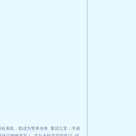
拥有系统：我成为警界传奇
重回九零：手握
带娃闪婚嫁首富！
克拉夫特异态学笔记
借