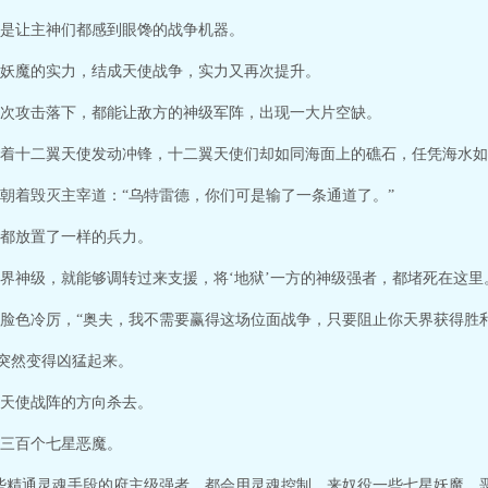
是让主神们都感到眼馋的战争机器。
妖魔的实力，结成天使战争，实力又再次提升。
次攻击落下，都能让敌方的神级军阵，出现一大片空缺。
着十二翼天使发动冲锋，十二翼天使们却如同海面上的礁石，任凭海水如
朝着毁灭主宰道：“乌特雷德，你们可是输了一条通道了。”
都放置了一样的兵力。
界神级，就能够调转过来支援，将‘地狱’一方的神级强者，都堵死在这里
脸色冷厉，“奥夫，我不需要赢得这场位面战争，只要阻止你天界获得胜利
击突然变得凶猛起来。
天使战阵的方向杀去。
三百个七星恶魔。
像一些精通灵魂手段的府主级强者，都会用灵魂控制，来奴役一些七星妖魔、