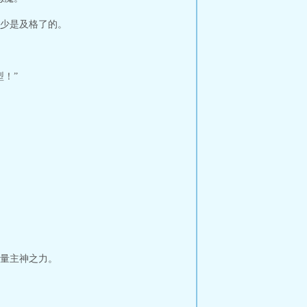
少是及格了的。
！”
量主神之力。