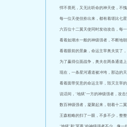
悍不畏死，又无比听命的神天使，不愧
每一位天使但拎出来，都有着堪比七星
六百位十二翼天使同时发动攻击，每一
看着如潮水一般的神级强者，不断地朝
看着眼前的景象，命运主宰奥夫笑了，
为了赢得位面战争，奥夫在两条通道上
现在，一条星河通道被冲垮，那边的天
看着面带笑意的命运主宰，毁灭主宰的
说话间，‘地狱’一方的神级强者，攻
数百神级强者，凝聚起来，朝着十二翼
王森粗略的扫了一眼，不多不少，整整
‘地狱’和‘冥界’的神级强者不少，