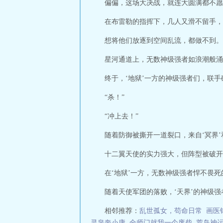
偏偏，这场大决战，就连大圆满都不愿
在布雷勒的指挥下，几人又滑不留手，
想将他们放逐到空间乱流，都做不到。
星河通道上，无数神级强者如浪潮般涌
终于，‘地狱’一方的神级强者们，联
“杀！”
“冲上去！”
随着防御被撕开一道裂口，来自‘冥界
十二翼天使的实力强大，但阵型被破开
在‘地狱’一方，无数神级强者悍不畏
随着天使军团的落败，‘天界’的神级强者
相邻推荐：
乱世孤女，苟命日常
画医
灵泉奔小康
全师门就我一个废柴
荒岛神