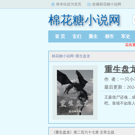
将本站设为首页
收藏棉花糖小说网
棉花糖小说网
首 页
玄幻
重生
都市
军史
花有重
棉花糖小说网
>
重生盘龙
重生盘
作 者：一只小
最后更新：2024-0
王森借尸还魂，
吧。靠墙不如靠人
《重生盘龙》第二百六十七章 主宰之战