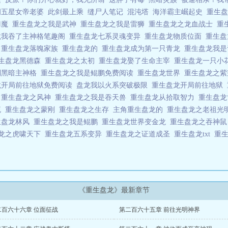
胡五星女帝老婆
此剑最上乘
缝尸人笔记
混沌塔
海洋霸主崛起史
重生
刀魔
重生盘龙之我是武神
重生盘龙之我是雷狮
重生盘龙之龙血战士
重
龙我吞了主神格笔趣阁
重生盘龙七系灵魂变异
重生盘龙物质位面
重生
始
重生盘龙落魄家族
重生盘龙的
重生盘龙成为第一只青龙
重生盘龙我
生盘龙黑德森
重生盘龙之太初
重生盘龙娶了生命主宰
重生盘龙一只小
到黑暗主神格
重生盘龙之我是鲲鹏免费阅读
重生盘龙世界
重生盘龙之
龙开局前往地狱免费阅读
盘龙我以火系突破极限
重生盘龙开局前往地狱
王
重生盘龙之风神
重生盘龙之我是吞天兽
重生盘龙从拾取智力
重生盘
流
重生盘龙之蒙刚
重生盘龙之生存
主角重生盘龙的
重生盘龙之老祖光
生盘龙林风
重生盘龙之我是鲲鹏
重生盘龙世界变金龙
重生盘龙之吞神
龙之虎啸天下
重生盘龙五系变异
重生盘龙之证道成圣
重生盘龙txt
重
《重生盘龙》最新章节
二百六十六章 位面征战
第二百六十五章 前往光明神界