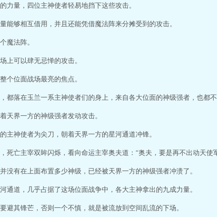
的力量，四位主神使者轻易地挡下这些攻击。
量能够相互借用，并且还能凭借魔法阵来分摊受到的攻击。
个魔法阵。
场上可以肆无忌惮的攻击。
整个位面战场最亮的焦点。
，都落在玉兰一系主神使者们的身上，来自各大位面的神级强者，也都不
着天界一方的神级强者发动攻击。
的主神使者为尖刀，朝着天界一方的星河通道冲锋。
，死亡主宰双眸闪烁，看向命运主宰奥夫道：“奥夫，要是再不出动天使
并没有在上面布置多少神级，已经被天界一方的神级强者冲溃了。
河通道，几乎占据了这场位面战争中，各大主神拿出的九成力量。
要避其锋芒，否则一个不慎，就是被流放到空间乱流的下场。