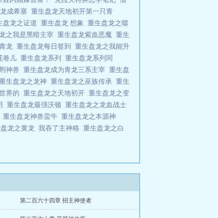
盘龙成希塞
重生盘龙天地初开第一只青
生盘龙之证道
重生盘龙 想象
重生盘龙之噬
盘龙之我是黑暗主宰
重生盘龙紫血恶魔
重生
是青龙
重生盘龙每日签到
重生盘龙之我能升
花卷儿
重生盘龙系列
重生盘龙系列同
紫荆神兽
重生盘龙成为青龙三系主宰
重生盘
重生盘龙之龙神
重生盘龙之巫族传承
重生
龙世界的
重生盘龙之天地初开
重生盘龙之变
明
重生盘龙最强沃顿
重生盘龙之龙血战士
鼠
重生盘龙神兽蛮牛
重生盘龙之本源神
生盘龙之黄龙
我吞了主神格
重生盘龙之白
第二百六十四章 招主神使者