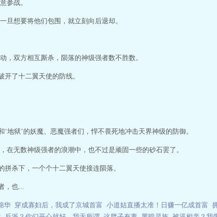
意参战。
一旦想要将他们包围，就立刻向后退却。
动，双方相互厮杀，陨落的神级强者数不胜数。
手破开了十二翼天使的防线。
’和‘地狱’的妖魔、恶魔强者们，悍不畏死地冲击天界神级的防御。
，在无数神级强者的浪潮中，也不过是顽固一些的砂石罢了。
死的拼杀下，一个个十二翼天使接连陨落。
，也...
锦华
穿成寡妇后，我成了京城首富
小道姑直播太准！日赚一亿成首富
运
反派？你们开心就好，我无所谓
这胖子有毒
黑暗灵族
被逼相亲？我