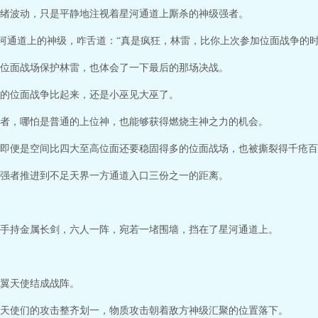
绪波动，只是平静地注视着星河通道上厮杀的神级强者。
星河通道上的神级，咋舌道：“真是疯狂，林雷，比你上次参加位面战争的时
位面战场保护林雷，也体会了一下最后的那场决战。
的位面战争比起来，还是小巫见大巫了。
者，哪怕是普通的上位神，也能够获得燃烧主神之力的机会。
即便是空间比四大至高位面还要稳固得多的位面战场，也被撕裂得千疮百
强者推进到不足天界一方通道入口三份之一的距离。
手持金属长剑，六人一阵，宛若一堵围墙，挡在了星河通道上。
翼天使结成战阵。
天使们的攻击整齐划一，物质攻击朝着敌方神级汇聚的位置落下。