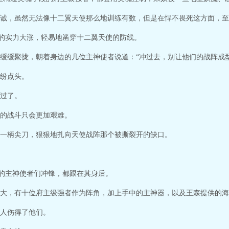
诚，虽然无法像十二翼天使那么地训练有数，但是在悍不畏死这方面，至
方的实力大涨，轻易地凿穿十二翼天使的防线。
缓缓聚拢，朝着身边的几位主神使者说道：“冲过去，别让他们的战阵成型
纷点头。
过了。
的战斗只会更加艰难。
一柄尖刀，狠狠地扎向天使战阵那个被撕裂开的缺口。
系的主神使者们冲锋，都跟在其身后。
大，有十位府主级强者作为阵角，加上手中的主神器，以及王森提供的海
人伤得了他们。