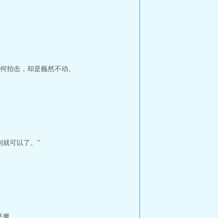
何拍击，却是巍然不动。
。
就可以了。”
恶魔。