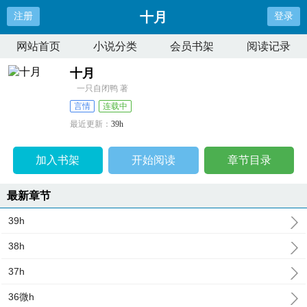
十月
注册
登录
网站首页
小说分类
会员书架
阅读记录
十月
一只自闭鸭 著
言情
连载中
最近更新：
39h
更新时间：
2025-06-25 20:22:09
加入书架
开始阅读
章节目录
最新章节
39h
38h
37h
36微h