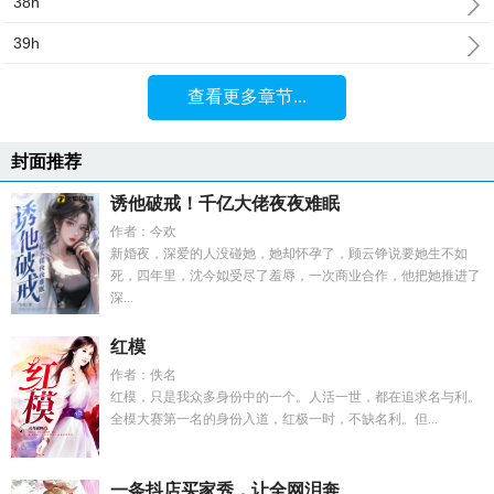
38h
39h
查看更多章节...
封面推荐
诱他破戒！千亿大佬夜夜难眠
作者：今欢
新婚夜，深爱的人没碰她，她却怀孕了，顾云铮说要她生不如
死，四年里，沈今姒受尽了羞辱，一次商业合作，他把她推进了
深...
红模
作者：佚名
红模，只是我众多身份中的一个。人活一世，都在追求名与利。
全模大赛第一名的身份入道，红极一时，不缺名利。但...
一条抖店买家秀，让全网泪奔