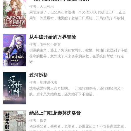
作者：天天可乐
周阳穿越了，但父亲却留给他一个欠债500万的破旧工厂，正当
周阳一筹莫展时，他觉醒了超级工厂系统，开局领取了平板制...
从斗破开始的万界冒险
作者：雨中的小剑客
倒霉的主角，遇上了失误的女司机，被她一脚油门就送到了斗破
苍穹的世界，意外成了未来炎帝的叔叔，在系统的帮助下行走
诸...
过河拆桥
作者：地理课代表
沈书砚觉得男人真奇怪啊。一开始想她冷艳，还想她轻佻又下
贱。后来又为她疯魔，还为她孑孓不独活。...
绝品上门狂龙秦莫沈洛音
作者：佚名
动我岳父者，岳母者，老婆者，必雷霆还击！不管是家族之主，