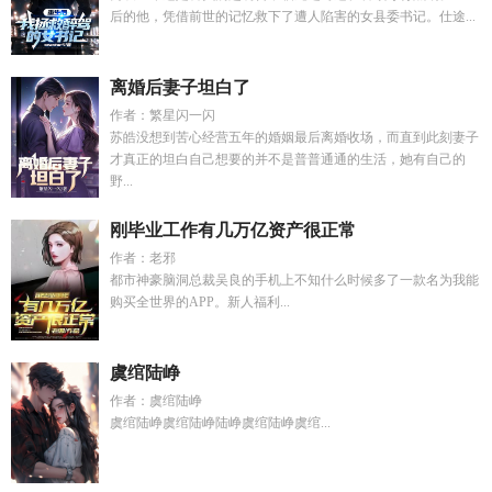
后的他，凭借前世的记忆救下了遭人陷害的女县委书记。仕途...
离婚后妻子坦白了
作者：繁星闪一闪
苏皓没想到苦心经营五年的婚姻最后离婚收场，而直到此刻妻子
才真正的坦白自己想要的并不是普普通通的生活，她有自己的
野...
刚毕业工作有几万亿资产很正常
作者：老邪
都市神豪脑洞总裁吴良的手机上不知什么时候多了一款名为我能
购买全世界的APP。新人福利...
虞绾陆峥
作者：虞绾陆峥
虞绾陆峥虞绾陆峥陆峥虞绾陆峥虞绾...