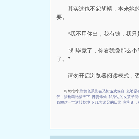
其实这也不怨胡靖，本来她
要。
“我不用你出，我有钱，我只
“别毕竟了，你看我像那么
了。”
请勿开启浏览器阅读模式，
相邻推荐:
靠黄色系统在恐怖游戏保命
老婆是
代：猎枪猎艳猎天下
携妻修仙
我身边的女孩子竟
1990这一世逆转乾坤
NTL大师兄的日常
主和爹，