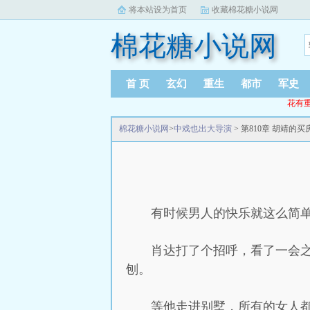
将本站设为首页
收藏棉花糖小说网
棉花糖小说网
首 页
玄幻
重生
都市
军史
花有重
棉花糖小说网
>
中戏也出大导演
> 第810章 胡靖的
有时候男人的快乐就这么简
肖达打了个招呼，看了一会
刨。
等他走进别墅，所有的女人