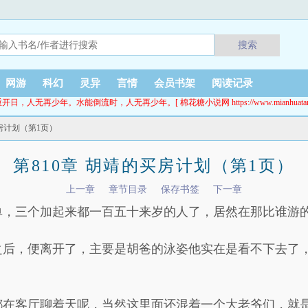
搜索
网游
科幻
灵异
言情
会员书架
阅读记录
开日，人无再少年。水能倒流时，人无再少年。[ 棉花糖小说网 https://www.mianhuatang.
买房计划（第1页）
第810章 胡靖的买房计划（第1页）
上一章
章节目录
保存书签
下一章
单，三个加起来都一百五十来岁的人了，居然在那比谁游
之后，便离开了，主要是胡爸的泳姿他实在是看不下去了
都在客厅聊着天呢，当然这里面还混着一个大老爷们，就