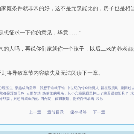
的家庭条件就非常的好，这不是元泉能比的，房子也是相
是想征求一下你的意见，毕竟……”
小气的人吗，再说你们家就你一个孩子，以后二老的养老都
否则将导致章节内容缺失及无法阅读下一章。
心理医生
穿越成为皇帝：我想干谁就干谁
中世纪的传奇猎魔人
群星观测时
重回过
然都是淫荡母狗
云雨梦劫
练瑜伽的母亲，从小穴跟屁眼里掉出了跳蛋跟假阳具？
末
好战妻，只想当咸鱼的他
四合院：截胡淮茹，物资百倍暴击
权欲
上一章
章节目录
保存书签
下一章