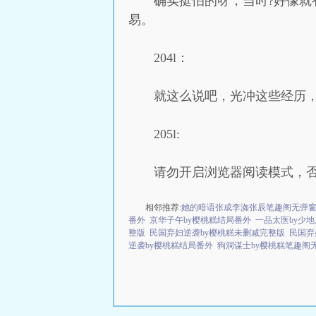
确实挺怕的呀，当时?好像就
易。
204l：
就这么说吧，光冲这些经历
205l:
请勿开启浏览器阅读模式，
相邻推荐:
她的暗语张成李洳张辰笔趣阁无弹
番外
京华子午by樱桃糕结局番外
一品太医by少
整版
民国弃妇逆袭by樱桃糕未删减完整版
民国弃
逆袭by樱桃糕结局番外
狗洞谋士by樱桃糕笔趣阁