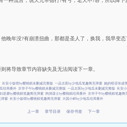
有一种流言，说天元帝德行?有亏，老天不?容，所以降下
，他晚年没?有崩溃扭曲，那都是圣人了，换我，我早变态
否则将导致章节内容缺失及无法阅读下一章。
窗
长安小饭馆by樱桃糕未删减完整版
一品太医by少地瓜笔趣阁无弹窗
她的暗语张成
地瓜结局番外
京华子午by樱桃糕未删减完整版
一品太医by少地瓜未删减完整版
长安小
妇逆袭by樱桃糕笔趣阁无弹窗
狗洞谋士by樱桃糕结局番外
京华子午by樱桃糕笔趣阁
无弹窗
长安小饭馆by樱桃糕笔趣阁无弹窗
大国小鲜by少地瓜结局番外
上一章
章节目录
保存书签
下一章