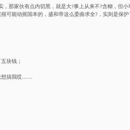
实，那家伙有点内切黑，就是大?事上从来不?含糊，但
实很可能动摇国本的，盛和帝这么委曲求全?，实则是保护
了五块钱；
老想搞我哎……