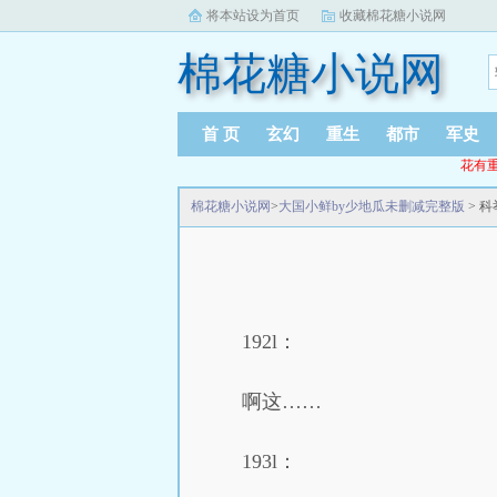
将本站设为首页
收藏棉花糖小说网
棉花糖小说网
首 页
玄幻
重生
都市
军史
花有重
棉花糖小说网
>
大国小鲜by少地瓜未删减完整版
> 科
192l：
啊这……
193l：