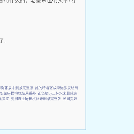
惩罚什么的。老皇帝也确实不?容
了。
李洳张辰未删减完整版
她的暗语张成李洳张辰结局
饭馆by樱桃糕结局番外
正负极by三杯水未删减完
无弹窗
狗洞谋士by樱桃糕未删减完整版
民国弃妇