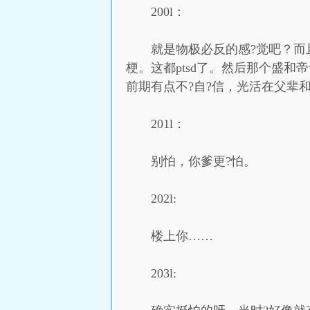
200l：
就是物极必反的感?觉吧？而
梗。这都ptsd了。然后那个盛
前期有点不?自?信，光活在父辈
201l：
别怕，你爹更?怕。
202l:
楼上你……
203l: