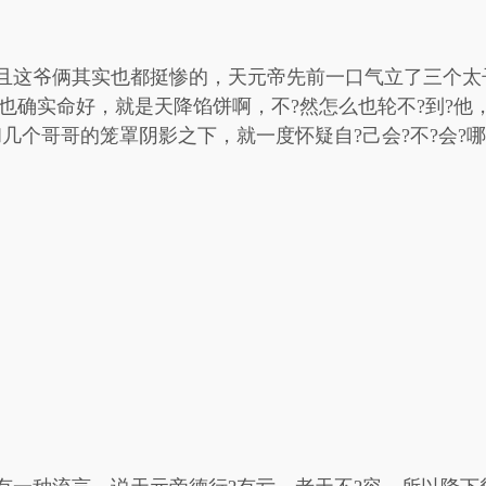
且这爷俩其实也都挺惨的，天元帝先前一口气立了三个太
和帝也确实命好，就是天降馅饼啊，不?然怎么也轮不?到?
和几个哥哥的笼罩阴影之下，就一度怀疑自?己会?不?会?