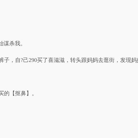
始谋杀我。
裤子，自?己290买了喜滋滋，转头跟妈妈去逛街，发现妈
钱买的【抠鼻】。