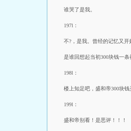
谁哭了是我。
197l：
不?，是我。曾经的记忆又开
是谁回想起当初300块钱一条
198l：
楼上知足吧，盛和帝300块
199l：
盛和帝别看！是恶评！！！