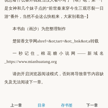
说想看什么番外我就当没人看不写了（喂）嗯，第一个
是女神和几个妹子点的“前世秦束穿今生三观尽裂一日
游”番外，当然不会这么快粗来，大家别着急~】
本书由（画沙）为您整理制作
楚留香文学网ahref=&ot;tart=&ot;_bnk&ot;a转载
一秒记住_棉花糖小说网——新域名
_https://www.mianhuatang.org
请勿开启浏览器阅读模式，否则将导致章节内容缺
失及无法阅读下一章。
上一章
目录
存书签
下一章