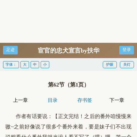
宦官的忠犬宣言by扶华
足迹
登录
字体：
大
中
小
护眼
关灯
第62节（第1页）
上一章
目录
存书签
下一章
作者有话要说：【正文完结！之后的番外咱慢慢来
嗷~之前好像说了很多个番外来着，要是妹子们不出现