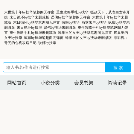
末世第十年by扶华笔趣阁无弹窗
重生攻略手札by扶华
摄政天下，从表白女帝开
始
末日循环by扶华未删减版
误佛by扶华笔趣阁无弹窗
末世第十年by扶华未删
减版
末日循环by扶华笔趣阁无弹窗
疯癫by扶华
画堂朱户by扶华
疯癫by扶华未
删减版
末日循环by扶华
误佛by扶华未删减版
重生攻略手札by扶华笔趣阁无弹
窗
重生攻略手札by扶华未删减版
蜂巢里的女王by扶华笔趣阁无弹窗
蜂巢里的
女王by扶华
疯癫by扶华笔趣阁无弹窗
蜂巢里的女王by扶华未删减版
综影视：
青芜的心机攻略日记
误佛by扶华
搜 索
网站首页
小说分类
会员书架
阅读记录