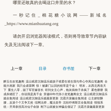
哪里还敢真的去喝这口井里的水？
一秒记住_棉花糖小说网——新域名
_https://www.mianhuatang.org
请勿开启浏览器阅读模式，否则将导致章节内容缺
失及无法阅读下一章。
上一章
目录
存书签
下一章
醉玉生欢笔趣阁
温云眠君沉御温乐嫣孩子谁爱生谁生我勾帝心夺凤位笔趣阁
全
能大画家
我只会虐菜啊
惊！被豪门认回的校草是千金！
明末，从西北再造天
下
重生八零，踹了军官嫁首长
听到女主心声，炮灰病秧子杀疯了
雾色靡靡
我
成杀猪匠了，你说我是真千金
穿越60年代张小龙笔趣阁全文
温云眠君沉御温乐
嫣全集阅读
温云眠君沉御温乐嫣最新更新
沈霜月裴觎全集阅读
公主娇软酥
腰，反派个个又争又抢
综网法师，魔法皇帝
沈轻纾傅斯言全集阅读
情报系
统：开局拿捏高冷仙子命脉
刚下山就被女神骗去领证了
沈霜月裴觎最新更新