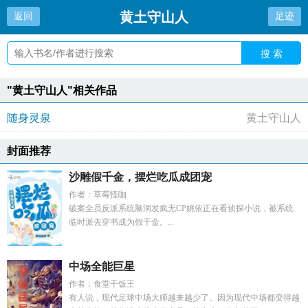
黄土守山人
返回
足迹
搜 索
"黄土守山人"相关作品
随身灵泉
黄土守山人
封面推荐
沙雕假千金，摆烂吃瓜成团宠
作者：草莓怪咖
破案全员反派系统脑洞发疯无CP姚依正在看侦探小说，被系统
临时派去穿书成为假千金。...
中场全能巨星
作者：食堂干饭王
有人说，现代足球中场大师越来越少了。因为现代中场都变得越