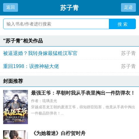
苏子青
返回
足迹
搜 索
"苏子青"相关作品
被逼退婚？我转身嫁最猛糙汉军官
苏子青
重回1998：误撩神秘大佬
苏子青
封面推荐
最强王爷：早朝时我从手表里掏出一件防弹衣！
作者：琉璃圣光
穿越成苍龙王朝的废渣王爷，得知群臣陷害，他竟从手表中掏出
一件极品防弹衣！...
《为她着迷》白柠贺时舟