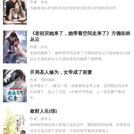
作者：佚名
为她着迷白柠贺时舟白柠贺时舟贺时舟白柠贺时舟白柠...
《老祖宗她来了，她带着空间走来了》方德佑林
丛云
作者：佚名
老祖宗她来了，她带着空间走来了方德佑林丛云方德佑林丛云林
丛云方德佑林丛云方德佑老祖宗她来了她带着...
开局圣人修为，女帝成了前妻
作者：洞拐洞妖
徐泽重生了。n重活一世，他看着有女帝之姿，迟早能证得女帝
位的妻子，陷入了沉思。n天赋平平的他，上一世花费了数百
年...
敛财人生[综]
作者：林木儿
林雨桐穿梭在各个影视小说作品中，攫取财富的故事。作者有话
说本文是综穿不是快穿，不喜欢快节奏的读者慎入...