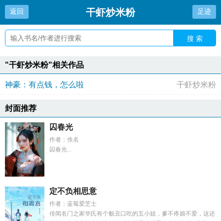
干虾炒米粉
返回
足迹
搜 索
"干虾炒米粉"相关作品
神豪：有点钱，怎么啦
干虾炒米粉
封面推荐
囚春光
作者：佚名
囚春光...
定不负相思意
作者：蓝莓爱芝士
传闻名门之家华氏有个貌丑口吃的五小姐，爹不疼娘不爱，这还