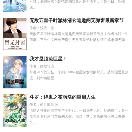
不算，偏偏家族为她指婚的对象还是个渣男，大婚当日，新郎
逃...
无敌五皇子叶澈林清玄笔趣阁无弹窗最新章节
作者：浅浅一生
无敌五皇子叶澈林清玄笔趣阁无弹窗最新章节是由作者浅浅一生
所著，三号中文网免费提供无敌五皇子叶澈林清玄笔趣阁无弹...
我才是顶流巨星！
作者：静候轮回
带着2022的记忆，来到2008年被星探发现的那天。从韩国爱豆顶
流，到华娱巨星！...
斗罗：绝世之霍雨浩的重启人生
作者：萌世歌莲华
情绪之神霍雨浩重生年少时代，一朝觉醒记忆。他的前世，是一
段充斥着利用与背叛的人生。而这一世，复仇的怒火将点燃整
个...