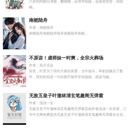
六岁的阿娇白净脸，樱桃嘴，会弹琴唱曲，会揉肩捏背，却因
喝...
南栀陆舟
作者：南栀陆舟
南栀陆舟南栀陆舟陆舟南栀陆舟南栀...
不原谅！虐师妹一时爽，全宗火葬场
作者：风月无边
前世，叶景为了得到大家的喜爱，当牛做马，卑躬屈膝活了数
年，得到的却是一句你能不能学学你姐姐。就连与她...
无敌五皇子叶澈林清玄笔趣阁无弹窗
作者：浅浅一生
无敌五皇子叶澈林清玄笔趣阁无弹窗是由作者浅浅一生所著，三
号中文网免费提供无敌五皇子叶澈林清玄笔趣阁无弹窗全文在...