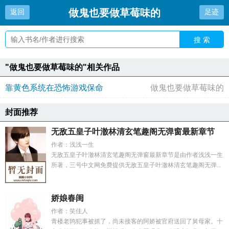
做鬼也要做草莓味的
返回
足迹
搜 索
"做鬼也要做草莓味的"相关作品
靠黄色系统在恐怖游戏保命
做鬼也要做草莓味的
封面推荐
无敌五皇子叶澈林清玄笔趣阁无弹窗最新章节
作者：浅浅一生
无敌五皇子叶澈林清玄笔趣阁无弹窗最新章节是由作者浅浅一生
所著，三号中文网免费提供无敌五皇子叶澈林清玄笔趣阁无弹...
娇娘春闺
作者：笑佳人
青楼老鸨犯事被抓了，尚未接客的阿娇被官府送回了舅母家。十