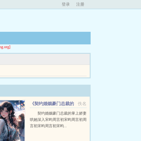
登录
注册
org]
一幕，纪黎明都恨不得取而代之他，真的，想吃这
《契约婚姻豪门总裁的
佚名
掌上娇妻》
契约婚姻豪门总裁的掌上娇妻
哄她深入宋昀周言初宋昀周言初周
言初宋昀周言初宋昀...