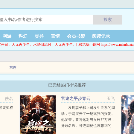
搜索
网游
科幻
灵异
言情
会员书架
阅读记录
开日，人无再少年。水能倒流时，人无再少年。[ 棉花糖小说网 https://www.mianhuatang.
东迩
人吃着富婆的软饭，背地里却对人家怀恨在心，把富婆害得家破人亡每每看小说看到这
已完结热门小说推荐
实社会中，他找不到愿...
佚名
官途之平步青云
玉飞
槿裴知槿
发现妻子和上司发生关系的周
杨，于是展开了一场疯狂的报复。
他发誓，要将这对男女碎尸万段，
身败名裂。可连周杨也没想到的
是，自己的复仇中，不仅结识了位