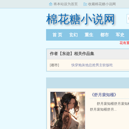
将本站设为首页
收藏棉花糖小说网
棉花糖小说网
首 页
玄幻
重生
都市
军史
花有重
作者【东迩】相关作品集
[都市]
快穿炮灰他总抢男主软饭吃
评分刚出，会涨的小世界中，总有一些自命不凡的
碗饭！！！纪黎明自小的目标就是躺平，吃软饭但是现
《舒月裴知槿》
舒月裴知槿舒月裴知
舒月裴知槿舒月...