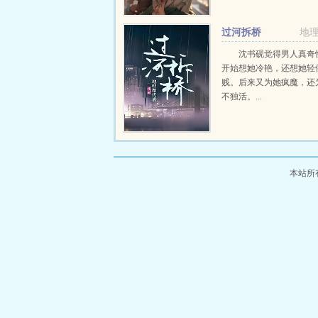
过河拆桥
地
沈书砚觉得男人真奇
开始想她冷艳，还想她轻
贱。后来又为她疯魔，还
不独活。...
本站所