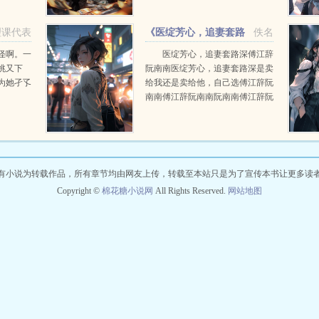
高权重的大人物，更是黑白两道通
吃，让他的仕途之路，平步青
理课代表
《医绽芳心，追妻套路
佚名
云。...
深》阮南南傅江辞
怪啊。一
医绽芳心，追妻套路深傅江辞
佻又下
阮南南医绽芳心，追妻套路深是卖
为她孑孓
给我还是卖给他，自己选傅江辞阮
南南傅江辞阮南南阮南南傅江辞阮
南南傅江辞...
有小说为转载作品，所有章节均由网友上传，转载至本站只是为了宣传本书让更多读
Copyright ©
棉花糖小说网
All Rights Reserved.
网站地图